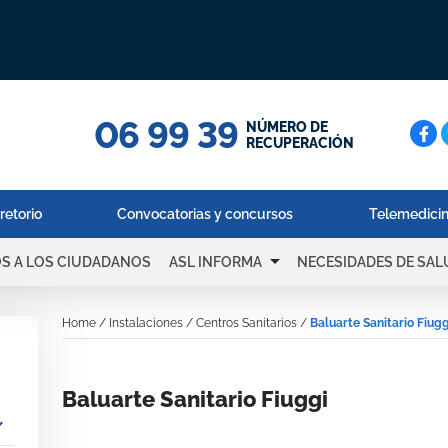
06 99 39
Cerc
NÚMERO DE
RECUPERACIÓN
retorio
Convocatorias y concursos
Telemedici
arrow_drop_down
OS A LOS CIUDADANOS
ASL INFORMA
NECESIDADES DE SAL
Home
/
Instalaciones
/
Centros Sanitarios
/
Baluarte Sanitario Fiugg
Baluarte Sanitario Fiuggi
_more