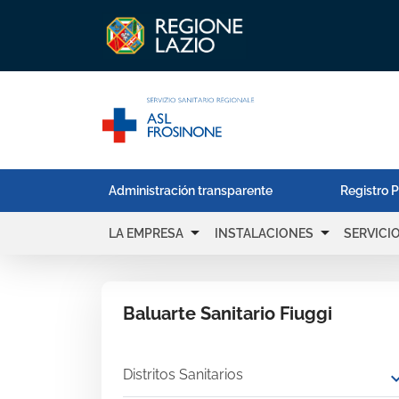
Administración transparente
Registro P
arrow_drop_down
arrow_drop_down
LA EMPRESA
INSTALACIONES
SERVICI
Baluarte Sanitario Fiuggi
Distritos Sanitarios
expand