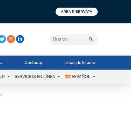
AREA RISERVATA
a:
search
na
Contacto
Listas de Espera
arrow_drop_down
arrow_drop_down
arrow_drop_down
UD
SERVICIOS EN LÍNEA
ESPAÑOL
i