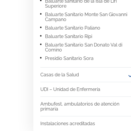
Baluarte sanitario de la isla de Liri
Superiore
Baluarte Sanitario Monte San Giovanni
Campano
Baluarte Sanitario Paliano
Baluarte Sanitario Ripi
Baluarte Sanitario San Donato Val di
Comino
Presidio Sanitario Sora
Casas de la Salud
expand
UDI – Unidad de Enfermería
Ambufest, ambulatorios de atención
primaria
Instalaciones acreditadas