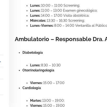
Lunes:
10:00 – 11:00 Screening;
Lunes:
11:00 – 13:00 Examen ginecológico;
Lunes:
14:00 – 17:00 Visita obstétrica;
Miércoles:
13:30 – 16:30 Screening;
Lunes-Viernes:
8:00 – 14:00 Ventanilla al Públic
Ambulatorio – Responsable Dra. A
Diabetología
_more
Lunes:
8:30 – 10:30
Otorrinolaringología
Viernes:
15:00 – 17:00
Cardiología
Martes:
13:00 – 19:00;
Viernes:
15:00 – 19:00