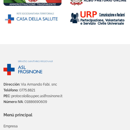
Dirección
: Via Armando Fabi, snc
Teléfono
: 0775.8821
PEC
: protocolollo@pec.aslfrosinone.it
Número IVA
: 01886690609
Menú principal
Empresa