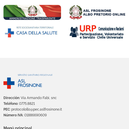
Dirección
: Via Armando Fabi, snc
Teléfono
: 0775.8821
PEC
: protocolollo@pec.aslfrosinone.it
Número IVA
: 01886690609
Menú principal