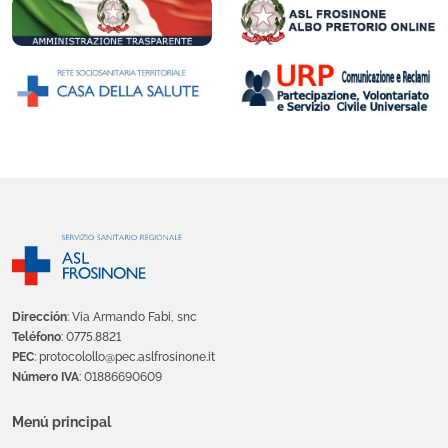
Dirección
: Via Armando Fabi, snc
Teléfono
: 0775.8821
PEC
: protocolollo@pec.aslfrosinone.it
Número IVA
: 01886690609
Menú principal