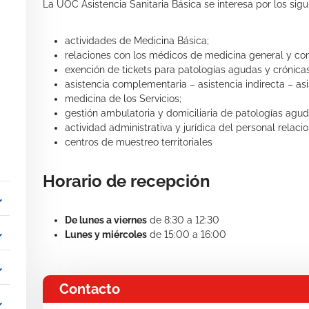
La UOC Asistencia Sanitaria Básica se interesa por los sigui
actividades de Medicina Básica;
relaciones con los médicos de medicina general y con 
exención de tickets para patologías agudas y crónicas
asistencia complementaria – asistencia indirecta – asi
medicina de los Servicios;
gestión ambulatoria y domiciliaria de patologías agud
actividad administrativa y jurídica del personal rela
centros de muestreo territoriales
Horario de recepción
_more
De lunes a viernes
de 8:30 a 12:30
_more
Lunes y miércoles
de 15:00 a 16:00
_more
Contacto
_more