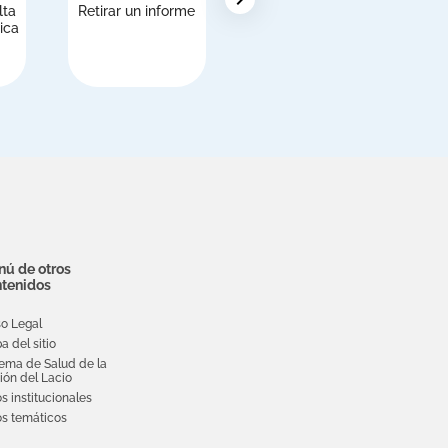
lta
Retirar un informe
Extranjeros,
S
ica
inscripción en el
Servicio Nacional
de Salud (NHS)
ú de otros
tenidos
so Legal
a del sitio
tema de Salud de la
ión del Lacio
os institucionales
ios temáticos