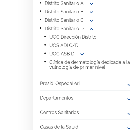
expand_more
Distrito Sanitario A
expand_more
Distrito Sanitario B
expand_more
Distrito Sanitario C
expand_more
Distrito Sanitario D
UOC Dirección Distrito
UOS ADI C/D
expand_more
UOC ASB D
Clínica de dermatología dedicada a la
vulnología de primer nivel
Presidi Ospedalieri
expand
Departamentos
expand
Centros Sanitarios
expand
Casas de la Salud
expand