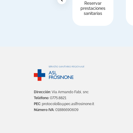
Reservar
prestaciones
sanitarias
Dirección
: Via Armando Fabi, snc
Teléfono
: 0775.8821
PEC
: protocolollo@pec.aslfrosinone.it
Número IVA
: 01886690609