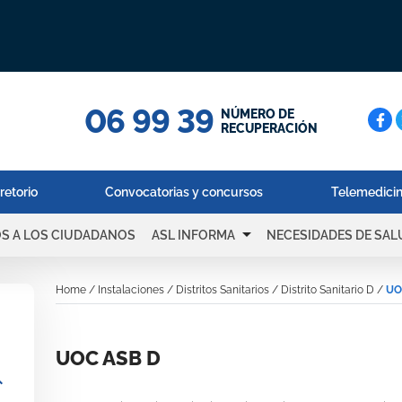
06 99 39
Cerc
NÚMERO DE
RECUPERACIÓN
retorio
Convocatorias y concursos
Telemedici
arrow_drop_down
OS A LOS CIUDADANOS
ASL INFORMA
NECESIDADES DE SAL
Home
/
Instalaciones
/
Distritos Sanitarios
/
Distrito Sanitario D
/
UO
UOC ASB D
_more