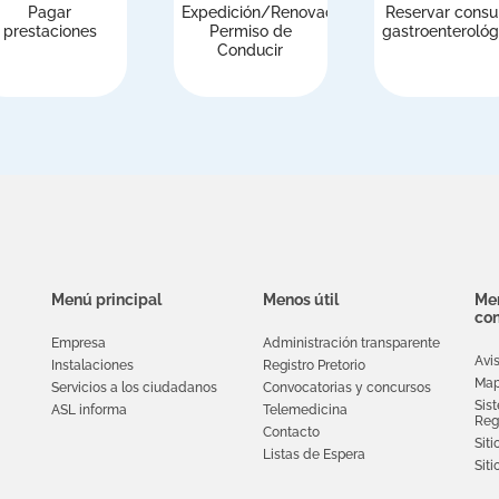
Pagar
Expedición/Renovación
Reservar consu
prestaciones
Permiso de
gastroenterológ
Conducir
Menú principal
Menos útil
Men
con
Empresa
Administración transparente
Avi
Instalaciones
Registro Pretorio
Map
Servicios a los ciudadanos
Convocatorias y concursos
Sis
ASL informa
Telemedicina
Reg
Contacto
Siti
Listas de Espera
Sit