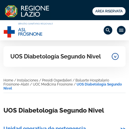
AREA RISERVATA
search
menu
UOS Diabetología Segundo Nivel
Home
/
Instalaciones
/
Presidi Ospedalieri
/
Baluarte Hospitalario
Frosinone-Alatri
/
UOC Medicina Frosinone
/
UOS Diabetología Segundo
Nivel
UOS Diabetología Segundo Nivel
Unidad operativa de pertenencia
>>