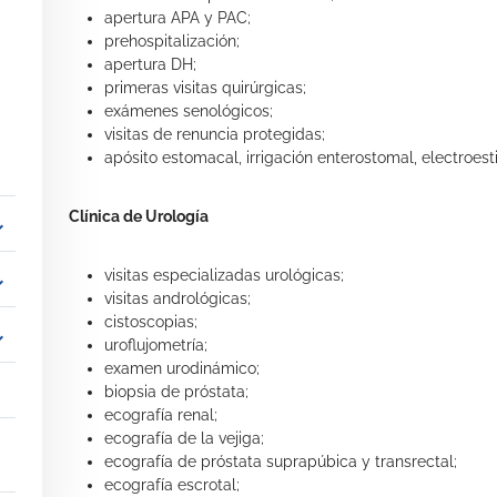
apertura APA y PAC;
prehospitalización;
apertura DH;
primeras visitas quirúrgicas;
exámenes senológicos;
visitas de renuncia protegidas;
apósito estomacal, irrigación enterostomal, electroe
Clínica de Urología
_more
visitas especializadas urológicas;
_more
visitas andrológicas;
cistoscopias;
_more
uroflujometría;
examen urodinámico;
biopsia de próstata;
ecografía renal;
ecografía de la vejiga;
ecografía de próstata suprapúbica y transrectal;
ecografía escrotal;