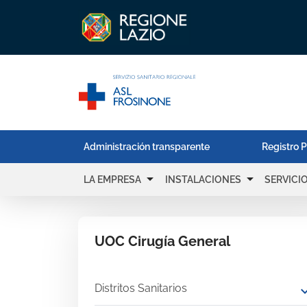
Administración transparente
Registro P
arrow_drop_down
arrow_drop_down
LA EMPRESA
INSTALACIONES
SERVICI
UOC Cirugía General
Distritos Sanitarios
expand