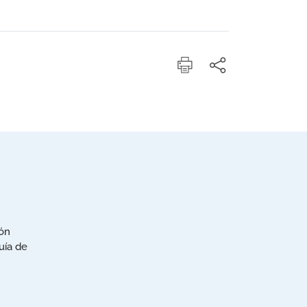
ión
uía de