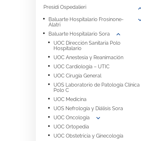
Presidi Ospedalieri
expand
expand
Baluarte Hospitalario Frosinone-
Alatri
expand_more
Baluarte Hospitalario Sora
UOC Dirección Sanitaria Polo
Hospitalario
UOC Anestesia y Reanimación
UOC Cardiología – UTIC
UOC Cirugía General
UOS Laboratorio de Patología Clínica
Polo C
UOC Medicina
UOS Nefrología y Diálisis Sora
expand_more
UOC Oncología
UOC Ortopedia
UOC Obstetricia y Ginecología