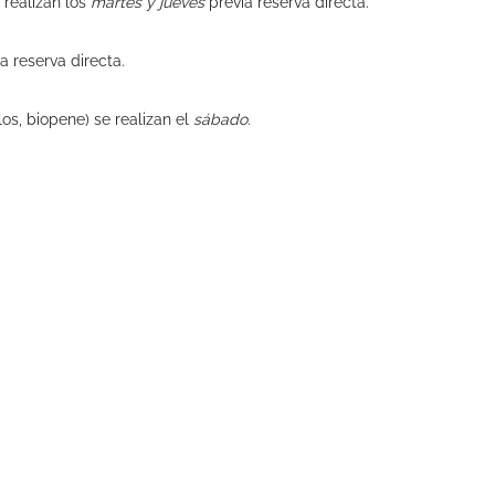
 realizan los
martes y jueves
previa reserva directa.
a reserva directa.
llos, biopene) se realizan el
sábado
.