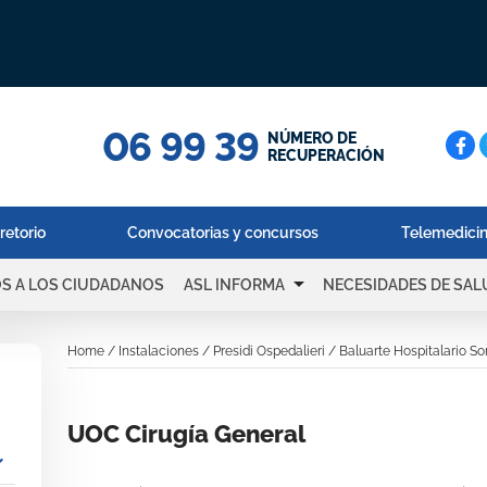
06 99 39
Cerc
NÚMERO DE
RECUPERACIÓN
retorio
Convocatorias y concursos
Telemedici
arrow_drop_down
OS A LOS CIUDADANOS
ASL INFORMA
NECESIDADES DE SAL
Home
/
Instalaciones
/
Presidi Ospedalieri
/
Baluarte Hospitalario So
UOC Cirugía General
_more