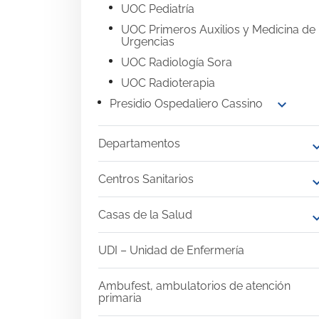
UOC Pediatría
UOC Primeros Auxilios y Medicina de
Urgencias
UOC Radiología Sora
UOC Radioterapia
expand_more
Presidio Ospedaliero Cassino
Departamentos
expand
Centros Sanitarios
expand
Casas de la Salud
expand
UDI – Unidad de Enfermería
Ambufest, ambulatorios de atención
primaria