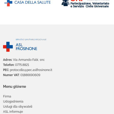
Adres
: Via Armando Fabi, snc
Telefon
: 0775.8821
PEC
: protocollo@pec.aslfrosinone.it
Numer VAT
: 01886690609
Menu główne
Firma
Udogodnienia
Usługi dla obywateli
ASL informuje