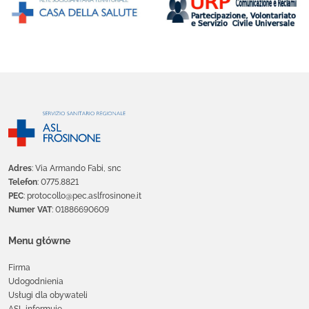
Adres
: Via Armando Fabi, snc
Telefon
: 0775.8821
PEC
: protocollo@pec.aslfrosinone.it
Numer VAT
: 01886690609
Menu główne
Firma
Udogodnienia
Usługi dla obywateli
ASL informuje