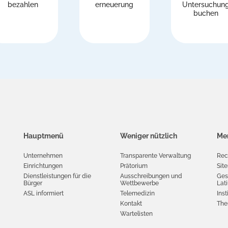
bezahlen
erneuerung
Untersuchun
buchen
Hauptmenü
Weniger nützlich
Men
Unternehmen
Transparente Verwaltung
Rec
Einrichtungen
Prätorium
Sit
Dienstleistungen für die
Ausschreibungen und
Ges
Bürger
Wettbewerbe
Lat
ASL informiert
Telemedizin
Inst
Kontakt
The
Wartelisten