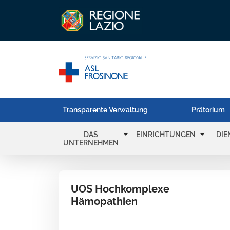
Transparente Verwaltung
Prätorium
arrow_drop_down
arrow_drop_down
DAS
EINRICHTUNGEN
DIE
UNTERNEHMEN
UOS Hochkomplexe
Hämopathien