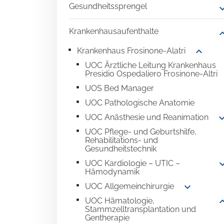
Gesundheitssprengel
expand
Krankenhausaufenthalte
expand
expand_more
Krankenhaus Frosinone-Alatri
UOC Ärztliche Leitung Krankenhaus
Presidio Ospedaliero Frosinone-Altri
UOS Bed Manager
UOC Pathologische Anatomie
expand_
UOC Anästhesie und Reanimation
UOC Pflege- und Geburtshilfe,
Rehabilitations- und
Gesundheitstechnik
expand
UOC Kardiologie – UTIC –
Hämodynamik
expand_more
UOC Allgemeinchirurgie
expand
UOC Hämatologie,
Stammzelltransplantation und
Gentherapie