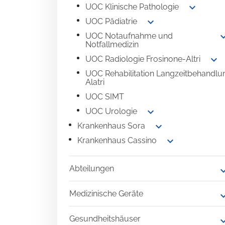
expand_more
UOC Klinische Pathologie
expand_more
UOC Pädiatrie
expand
UOC Notaufnahme und
Notfallmedizin
expand_more
UOC Radiologie Frosinone-Altri
UOC Rehabilitation Langzeitbehandlu
Alatri
UOC SIMT
expand_more
UOC Urologie
expand_more
Krankenhaus Sora
expand_more
Krankenhaus Cassino
Abteilungen
expand
Medizinische Geräte
expand
Gesundheitshäuser
expand