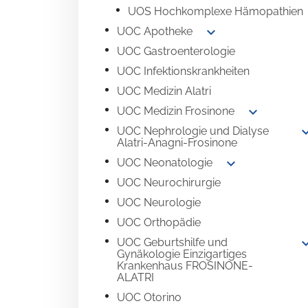
UOS Hochkomplexe Hämopathien
expand_more
UOC Apotheke
UOC Gastroenterologie
UOC Infektionskrankheiten
UOC Medizin Alatri
expand_more
UOC Medizin Frosinone
expand
UOC Nephrologie und Dialyse
Alatri-Anagni-Frosinone
expand_more
UOC Neonatologie
UOC Neurochirurgie
UOC Neurologie
UOC Orthopädie
expand
UOC Geburtshilfe und
Gynäkologie Einzigartiges
Krankenhaus FROSINONE-
ALATRI
UOC Otorino