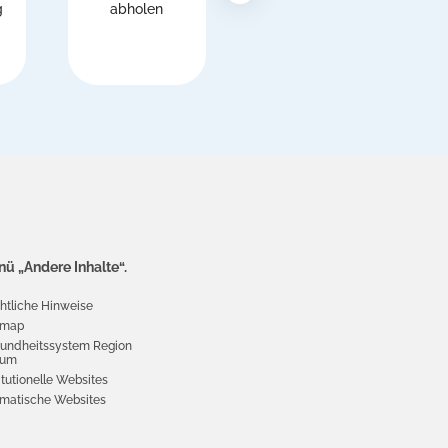
g
abholen
Anmeldung beim
Nationalen
M
Gesundheitsdienst
(SSN)
ü „Andere Inhalte“.
htliche Hinweise
emap
undheitssystem Region
ium
itutionelle Websites
matische Websites