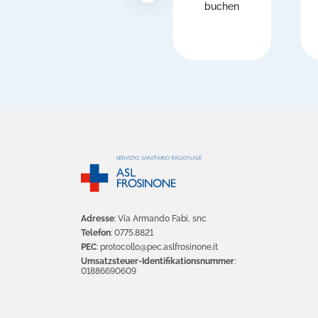
buchen
Adresse
: Via Armando Fabi, snc
Telefon
: 0775.8821
PEC
: protocollo@pec.aslfrosinone.it
Umsatzsteuer-Identifikationsnummer
:
01886690609