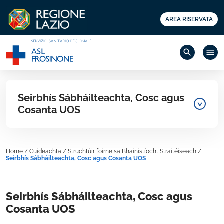
AREA RISERVATA
search
menu
Seirbhís Sábháilteachta, Cosc agus
Cosanta UOS
Home
/
Cuideachta
/
Struchtúir foirne sa Bhainistíocht Straitéiseach
/
Seirbhís Sábháilteachta, Cosc agus Cosanta UOS
Seirbhís Sábháilteachta, Cosc agus
Cosanta UOS