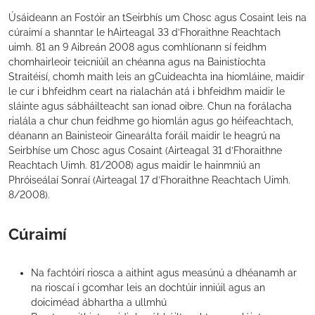
Úsáideann an Fostóir an tSeirbhís um Chosc agus Cosaint leis na
cúraimí a shanntar le hAirteagal 33 d’Fhoraithne Reachtach
uimh. 81 an 9 Aibreán 2008 agus comhlíonann sí feidhm
chomhairleoir teicniúil an chéanna agus na Bainistíochta
Straitéisí, chomh maith leis an gCuideachta ina hiomláine, maidir
le cur i bhfeidhm ceart na rialachán atá i bhfeidhm maidir le
sláinte agus sábháilteacht san ionad oibre. Chun na forálacha
rialála a chur chun feidhme go hiomlán agus go héifeachtach,
déanann an Bainisteoir Ginearálta foráil maidir le heagrú na
Seirbhíse um Chosc agus Cosaint (Airteagal 31 d’Fhoraithne
Reachtach Uimh. 81/2008) agus maidir le hainmniú an
Phróiseálaí Sonraí (Airteagal 17 d’Fhoraithne Reachtach Uimh.
8/2008).
Cúraimí
Na fachtóirí riosca a aithint agus measúnú a dhéanamh ar
na rioscaí i gcomhar leis an dochtúir inniúil agus an
doiciméad ábhartha a ullmhú