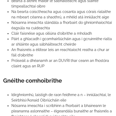
Bearta a aithint maidir le sábháilteacht agus sláinte
timpeallachtaí oibre
Na bearta coisctheacha agus cosanta agus córais rialaithe
na mbeart céanna a shaothrú, a mhéid atá inniúlacht aige
Nósanna imeachta slándála a fhorbairt do ghníomhaíochtaí
éagsúla na cuideachta
Cláir faisnéise agus oiliúna d’oibrithe a mholadh
Páirt a ghlacadh i gcomhairliúcháin agus i gcruinnithe rialta
ar shláinte agus sábháilteacht cheirde
An fhaisnéis a éilítear leis an reachtaíocht reatha a chur ar
fáil d’oibrithe
Próiseáil a dhéanamh ar an DUVRI thar ceann an fhostóra
cliaint agus an RUP
Gnéithe comhoibrithe
Idirghníomhú, laistigh de raon feidhme a n – inniúlachtaí, le
Seirbhísí/Aonaid Oibriúcháin eile
Nósanna imeachta i scríbhinn a fhorbairt a bhaineann le
pleananna aslonnaithe – éigeandála bunaithe ar fhaisnéis a