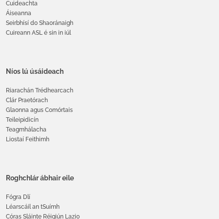
Cuideachta
Áiseanna
Seirbhísí do Shaoránaigh
Cuireann ASL é sin in iúl
Níos lú úsáideach
Riarachán Trédhearcach
Clár Praetórach
Glaonna agus Comórtais
Teileipidicín
Teagmhálacha
Liostaí Feithimh
Roghchlár ábhair eile
Fógra Dlí
Léarscáil an tSuímh
Córas Sláinte Réigiún Lazio