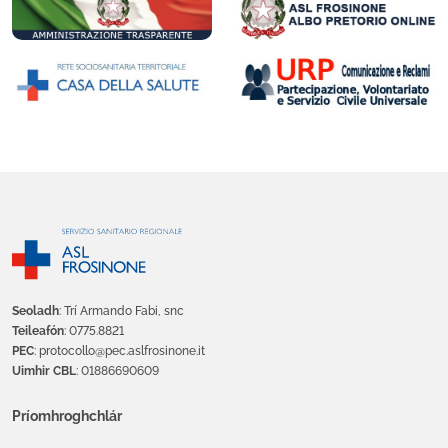
Seoladh
: Trí Armando Fabi, snc
Teileafón
: 0775.8821
PEC
: protocollo@pec.aslfrosinone.it
Uimhir CBL
: 01886690609
Príomhroghchlár