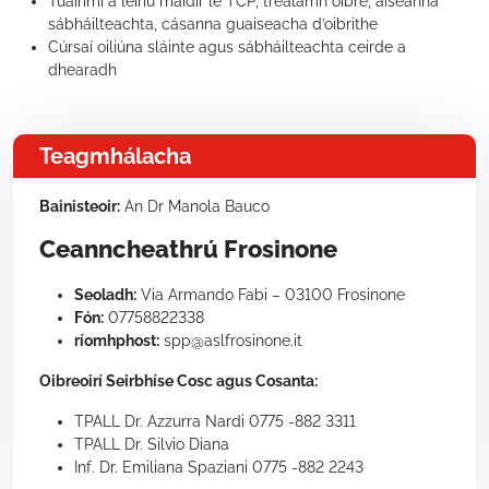
Tuairimí a léiriú maidir le TCP, trealamh oibre, áiseanna
sábháilteachta, cásanna guaiseacha d’oibrithe
Cúrsaí oiliúna sláinte agus sábháilteachta ceirde a
dhearadh
Teagmhálacha
Bainisteoir:
An Dr Manola Bauco
Ceanncheathrú Frosinone
Seoladh:
Via Armando Fabi – 03100 Frosinone
Fón:
07758822338
ríomhphost:
spp@aslfrosinone.it
Oibreoirí Seirbhíse Cosc agus Cosanta:
TPALL Dr. Azzurra Nardi 0775 -882 3311
TPALL Dr. Silvio Diana
Inf. Dr. Emiliana Spaziani 0775 -882 2243