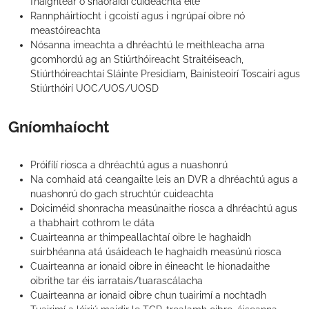
fhaightear ó shaoráidí cuideachta eile
Rannpháirtíocht i gcoistí agus i ngrúpaí oibre nó
meastóireachta
Nósanna imeachta a dhréachtú le meithleacha arna
gcomhordú ag an Stiúrthóireacht Straitéiseach,
Stiúrthóireachtaí Sláinte Presidiam, Bainisteoirí Toscairí agus
Stiúrthóirí UOC/UOS/UOSD
Gníomhaíocht
Próifílí riosca a dhréachtú agus a nuashonrú
Na comhaid atá ceangailte leis an DVR a dhréachtú agus a
nuashonrú do gach struchtúr cuideachta
Doiciméid shonracha measúnaithe riosca a dhréachtú agus
a thabhairt cothrom le dáta
Cuairteanna ar thimpeallachtaí oibre le haghaidh
suirbhéanna atá úsáideach le haghaidh measúnú riosca
Cuairteanna ar ionaid oibre in éineacht le hionadaithe
oibrithe tar éis iarratais/tuarascálacha
Cuairteanna ar ionaid oibre chun tuairimí a nochtadh