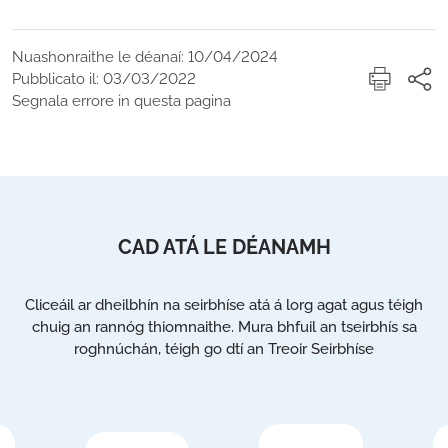
Nuashonraithe le déanaí: 10/04/2024
Pubblicato il: 03/03/2022
Segnala errore in questa pagina
CAD ATÁ LE DÉANAMH
Cliceáil ar dheilbhín na seirbhíse atá á lorg agat agus téigh
chuig an rannóg thiomnaithe. Mura bhfuil an tseirbhís sa
roghnúchán, téigh go dtí an Treoir Seirbhíse