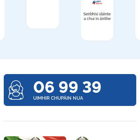
Seirbhísí sláinte
a chur in áirithe
06 99 39
UIMHIR CHUPÁIN NUA