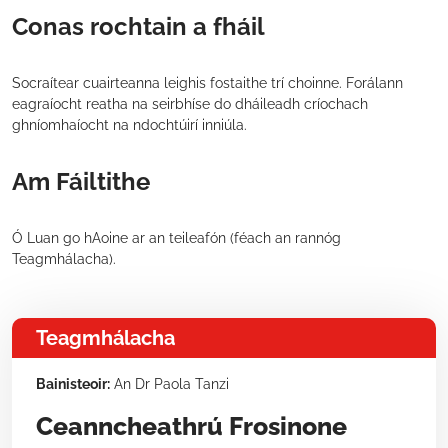
Conas rochtain a fháil
Socraítear cuairteanna leighis fostaithe trí choinne. Forálann
eagraíocht reatha na seirbhíse do dháileadh críochach
ghníomhaíocht na ndochtúirí inniúla.
Am Fáiltithe
Ó Luan go hAoine ar an teileafón (féach an rannóg
Teagmhálacha).
Teagmhálacha
Bainisteoir:
An Dr Paola Tanzi
Ceanncheathrú Frosinone