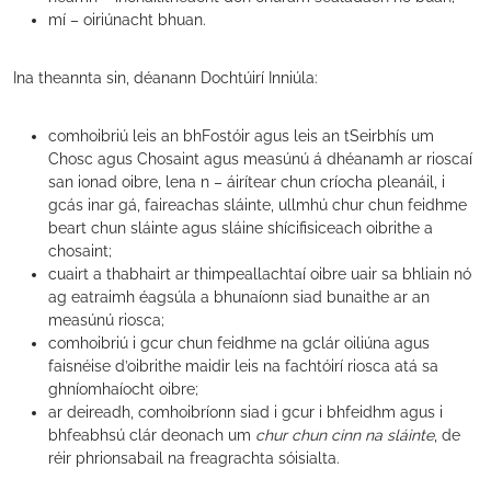
mí – oiriúnacht bhuan.
Ina theannta sin, déanann Dochtúirí Inniúla:
comhoibriú leis an bhFostóir agus leis an tSeirbhís um
Chosc agus Chosaint agus measúnú á dhéanamh ar rioscaí
san ionad oibre, lena n – áirítear chun críocha pleanáil, i
gcás inar gá, faireachas sláinte, ullmhú chur chun feidhme
beart chun sláinte agus sláine shícifisiceach oibrithe a
chosaint;
cuairt a thabhairt ar thimpeallachtaí oibre uair sa bhliain nó
ag eatraimh éagsúla a bhunaíonn siad bunaithe ar an
measúnú riosca;
comhoibriú i gcur chun feidhme na gclár oiliúna agus
faisnéise d’oibrithe maidir leis na fachtóirí riosca atá sa
ghníomhaíocht oibre;
ar deireadh, comhoibríonn siad i gcur i bhfeidhm agus i
bhfeabhsú clár deonach um
chur chun cinn na sláinte
, de
réir phrionsabail na freagrachta sóisialta.