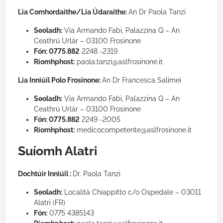
Lia Comhordaithe/Lia Údaraithe:
An Dr Paola Tanzi
Seoladh:
Via Armando Fabi, Palazzina Q – An
Ceathrú Urlár – 03100 Frosinone
Fón: 0775.882
2248 -2319
Ríomhphost:
paola.tanzi@aslfrosinone.it
Lia Inniúil Polo Frosinone:
An Dr Francesca Salimei
Seoladh:
Via Armando Fabi, Palazzina Q – An
Ceathrú Urlár – 03100 Frosinone
Fón: 0775.882
2249 -2005
Ríomhphost:
medicocompetente@aslfrosinone.it
Suíomh Alatri
Dochtúir Inniúil :
Dr. Paola Tanzi
Seoladh:
Località Chiappitto c/o Ospedale – 03011
Alatri (FR)
Fón:
0775 4385143