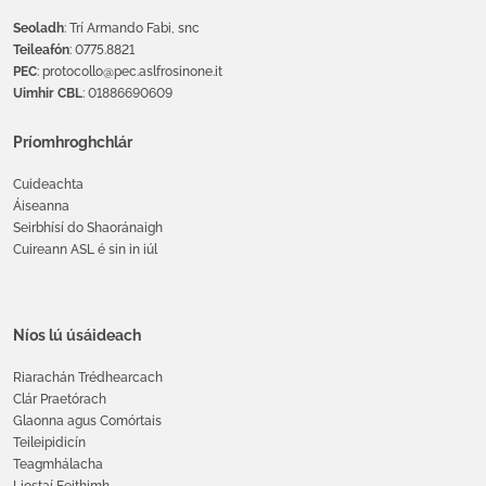
Seoladh
: Trí Armando Fabi, snc
Teileafón
: 0775.8821
PEC
: protocollo@pec.aslfrosinone.it
Uimhir CBL
: 01886690609
Príomhroghchlár
Cuideachta
Áiseanna
Seirbhísí do Shaoránaigh
Cuireann ASL é sin in iúl
Níos lú úsáideach
Riarachán Trédhearcach
Clár Praetórach
Glaonna agus Comórtais
Teileipidicín
Teagmhálacha