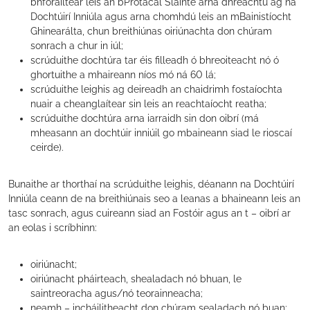
bhforáiltear leis an bPrótacal Sláinte arna dhréachtú ag na
Dochtúirí Inniúla agus arna chomhdú leis an mBainistíocht
Ghinearálta, chun breithiúnas oiriúnachta don chúram
sonrach a chur in iúl;
scrúduithe dochtúra tar éis filleadh ó bhreoiteacht nó ó
ghortuithe a mhaireann níos mó ná 60 lá;
scrúduithe leighis ag deireadh an chaidrimh fostaíochta
nuair a cheanglaítear sin leis an reachtaíocht reatha;
scrúduithe dochtúra arna iarraidh sin don oibrí (má
mheasann an dochtúir inniúil go mbaineann siad le rioscaí
ceirde).
Bunaithe ar thorthaí na scrúduithe leighis, déanann na Dochtúirí
Inniúla ceann de na breithiúnais seo a leanas a bhaineann leis an
tasc sonrach, agus cuireann siad an Fostóir agus an t – oibrí ar
an eolas i scríbhinn:
oiriúnacht;
oiriúnacht pháirteach, shealadach nó bhuan, le
saintreoracha agus/nó teorainneacha;
neamh – incháilitheacht don chúram sealadach nó buan;