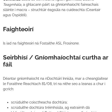
Teagmhála
, a ghlacann páirt sa ghníomhaíocht faireachais
sláinte i macra – struchtúir éagsúla na cuideachta (Ceantair
agus Ospidéil).
Faighteoirí
Is iad na faighteoirí ná Fostaithe ASL Frosinone.
Seirbhísí / Gníomhaíochtaí curtha ar
fáil
Déantar gníomhaíocht na nDochtúirí Inniúla, mar a cheanglaítear
le Foraithne Reachtach 81/08, trí na nithe seo a leanas a chur i
gcrích:
scrúduithe coisctheacha dochtúra;
scrúduithe dochtúra tréimhsiúla, ag eatraimh dá