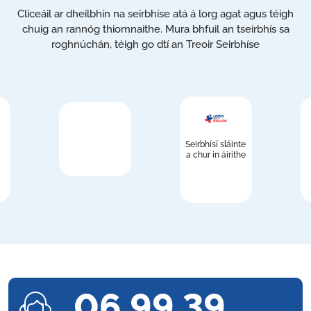
Cliceáil ar dheilbhín na seirbhíse atá á lorg agat agus téigh
chuig an rannóg thiomnaithe. Mura bhfuil an tseirbhís sa
roghnúchán, téigh go dtí an Treoir Seirbhíse
Seirbhísí sláinte
a chur in áirithe
06 99 39