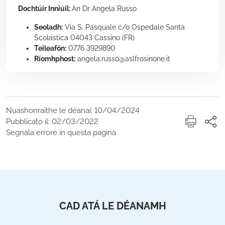
Dochtúir Inniúil:
An Dr Angela Russo
Seoladh:
Via S. Pasquale c/o Ospedale Santa
Scolastica 04043 Cassino (FR)
Teileafón:
0776 3929890
Ríomhphost:
angela.russo@aslfrosinone.it
Nuashonraithe le déanaí: 10/04/2024
Pubblicato il: 02/03/2022
Segnala errore in questa pagina
CAD ATÁ LE DÉANAMH