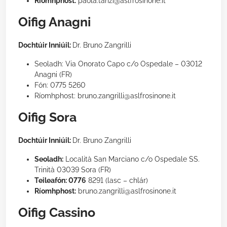
Ríomhphost:
paola.tanzi@aslfrosinone.it
Oifig Anagni
Dochtúir Inniúil:
Dr. Bruno Zangrilli
Seoladh: Via Onorato Capo c/o Ospedale – 03012
Anagni (FR)
Fón: 0775 5260
Ríomhphost: bruno.zangrilli@aslfrosinone.it
Oifig Sora
Dochtúir Inniúil:
Dr. Bruno Zangrilli
Seoladh:
Località San Marciano c/o Ospedale SS.
Trinità 03039 Sora (FR)
Teileafón: 0776
8291 (lasc – chlár)
Ríomhphost:
bruno.zangrilli@aslfrosinone.it
Oifig Cassino