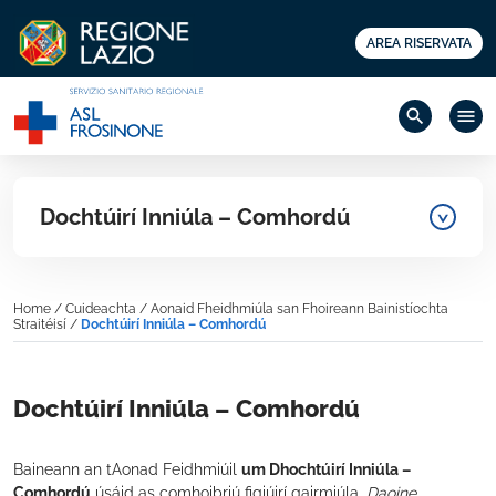
AREA RISERVATA
search
menu
Dochtúirí Inniúla – Comhordú
Home
/
Cuideachta
/
Aonaid Fheidhmiúla san Fhoireann Bainistíochta
Straitéisí
/
Dochtúirí Inniúla – Comhordú
Dochtúirí Inniúla – Comhordú
Baineann an tAonad Feidhmiúil
um Dhochtúirí Inniúla –
Comhordú
úsáid as comhoibriú figiúirí gairmiúla,
Daoine