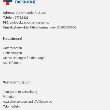
Adresse
: Via Armando Fabi, snc
Telefon
: 0775.8821
PEC
: protocollo@pec.aslfrosinone.it
Umsatzsteuer-Identifikationsnummer
: 01886690609
Hauptmenü
Unternehmen
Einrichtungen
Dienstleistungen für die Bürger
ASL informiert
Weniger nützlich
Transparente Verwaltung
Prätorium
Ausschreibungen und Wettbewerbe
Telemedizin