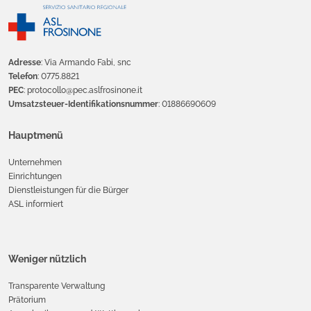
Adresse
: Via Armando Fabi, snc
Telefon
: 0775.8821
PEC
: protocollo@pec.aslfrosinone.it
Umsatzsteuer-Identifikationsnummer
: 01886690609
Hauptmenü
Unternehmen
Einrichtungen
Dienstleistungen für die Bürger
ASL informiert
Weniger nützlich
Transparente Verwaltung
Prätorium