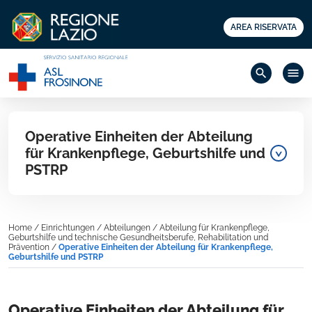
AREA RISERVATA
search
menu
Operative Einheiten der Abteilung
für Krankenpflege, Geburtshilfe und
PSTRP
Home
/
Einrichtungen
/
Abteilungen
/
Abteilung für Krankenpflege,
Geburtshilfe und technische Gesundheitsberufe, Rehabilitation und
Prävention
/
Operative Einheiten der Abteilung für Krankenpflege,
Geburtshilfe und PSTRP
Operative Einheiten der Abteilung für