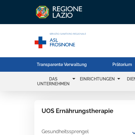
Transparente Verwaltung
Prätorium
arrow_drop_down
arrow_drop_down
DAS
EINRICHTUNGEN
DIE
UNTERNEHMEN
UOS Ernährungstherapie
Gesundheitssprengel
expand