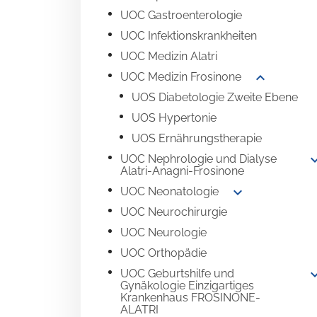
UOC Gastroenterologie
UOC Infektionskrankheiten
UOC Medizin Alatri
expand_more
UOC Medizin Frosinone
UOS Diabetologie Zweite Ebene
UOS Hypertonie
UOS Ernährungstherapie
expand
UOC Nephrologie und Dialyse
Alatri-Anagni-Frosinone
expand_more
UOC Neonatologie
UOC Neurochirurgie
UOC Neurologie
UOC Orthopädie
expand
UOC Geburtshilfe und
Gynäkologie Einzigartiges
Krankenhaus FROSINONE-
ALATRI