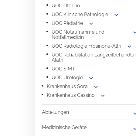
UOC Otorino
expand_more
UOC Klinische Pathologie
expand_more
UOC Pädiatrie
expand
UOC Notaufnahme und
Notfallmedizin
expand_more
UOC Radiologie Frosinone-Altri
UOC Rehabilitation Langzeitbehandlu
Alatri
UOC SIMT
expand_more
UOC Urologie
expand_more
Krankenhaus Sora
expand_more
Krankenhaus Cassino
Abteilungen
expand
Medizinische Geräte
expand