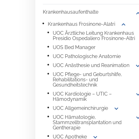
Krankenhausaufenthalte
expand
expand_more
Krankenhaus Frosinone-Alatri
UOC Ärztliche Leitung Krankenhaus
Presidio Ospedaliero Frosinone-Altri
UOS Bed Manager
UOC Pathologische Anatomie
expand_
UOC Anästhesie und Reanimation
UOC Pflege- und Geburtshilfe,
Rehabilitations- und
Gesundheitstechnik
expand
UOC Kardiologie – UTIC –
Hämodynamik
expand_more
UOC Allgemeinchirurgie
expand
UOC Hämatologie,
Stammzelltransplantation und
Gentherapie
expand_more
UOC Apotheke