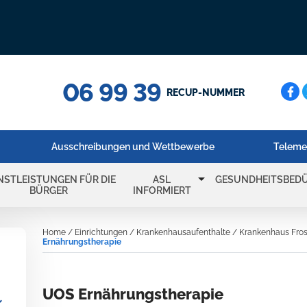
06 99 39
Cerc
RECUP-NUMMER
Ausschreibungen und Wettbewerbe
Teleme
arrow_drop_down
NSTLEISTUNGEN FÜR DIE
ASL
GESUNDHEITSBEDÜ
BÜRGER
INFORMIERT
Home
/
Einrichtungen
/
Krankenhausaufenthalte
/
Krankenhaus Fros
Ernährungstherapie
UOS Ernährungstherapie
_more