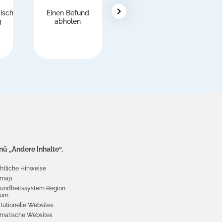
chevron_right
ische
Einen Befund
Ausländer,
g
abholen
Anmeldung beim
Nationalen
M
Gesundheitsdienst
(SSN)
ü „Andere Inhalte“.
htliche Hinweise
emap
undheitssystem Region
ium
itutionelle Websites
matische Websites