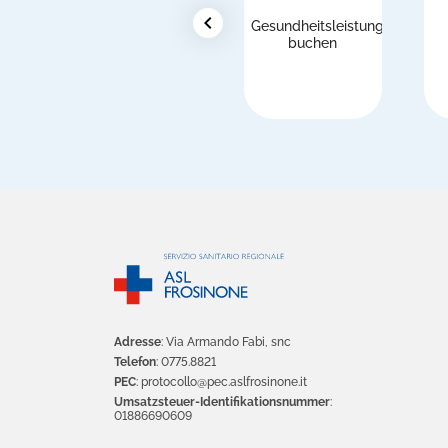
chevron_left
Gesundheitsleistungen
buchen
Adresse
: Via Armando Fabi, snc
Telefon
: 0775.8821
PEC
: protocollo@pec.aslfrosinone.it
Umsatzsteuer-Identifikationsnummer
:
01886690609