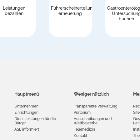
Leistungen
Führerscheinerteilung/-
Gastroenterolog
bezahlen
erneuerung
Untersuchun
buchen
Hauptmenü
Weniger nützlich
Men
Unternehmen
Transparente Verwaltung
Rec
Einrichtungen
Prätorium
Sit
Dienstleistungen für die
Ausschreibungen und
Ges
Bürger
Wettbewerbe
Lat
ASL informiert
Telemedizin
Inst
Kontakt
The