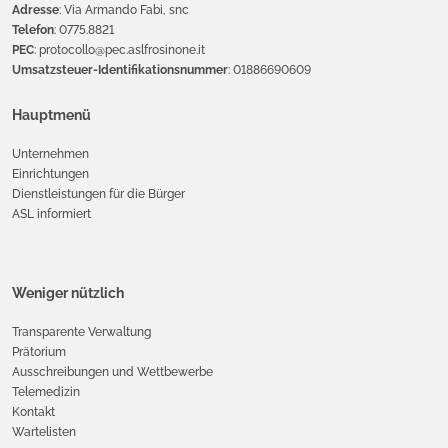
Adresse
: Via Armando Fabi, snc
Telefon
: 0775.8821
PEC
: protocollo@pec.aslfrosinone.it
Umsatzsteuer-Identifikationsnummer
: 01886690609
Hauptmenü
Unternehmen
Einrichtungen
Dienstleistungen für die Bürger
ASL informiert
Weniger nützlich
Transparente Verwaltung
Prätorium
Ausschreibungen und Wettbewerbe
Telemedizin
Kontakt
Wartelisten