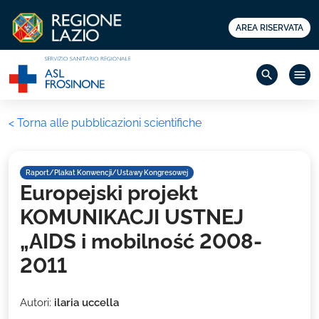
AREA RISERVATA
search
menu
< Torna alle pubblicazioni scientifiche
Raport/Plakat Konwencji/Ustawy Kongresowej
Europejski projekt
KOMUNIKACJI USTNEJ
„AIDS i mobilność 2008-
2011
Autori:
ilaria uccella