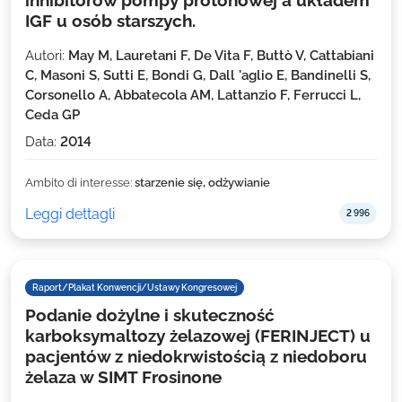
IGF u osób starszych.
Autori:
May M, Lauretani F, De Vita F, Buttò V, Cattabiani
C, Masoni S, Sutti E, Bondi G, Dall 'aglio E, Bandinelli S,
Corsonello A, Abbatecola AM, Lattanzio F, Ferrucci L,
Ceda GP
Data:
2014
Ambito di interesse:
starzenie się, odżywianie
Leggi dettagli
2 996
Raport/Plakat Konwencji/Ustawy Kongresowej
Podanie dożylne i skuteczność
karboksymaltozy żelazowej (FERINJECT) u
pacjentów z niedokrwistością z niedoboru
żelaza w SIMT Frosinone