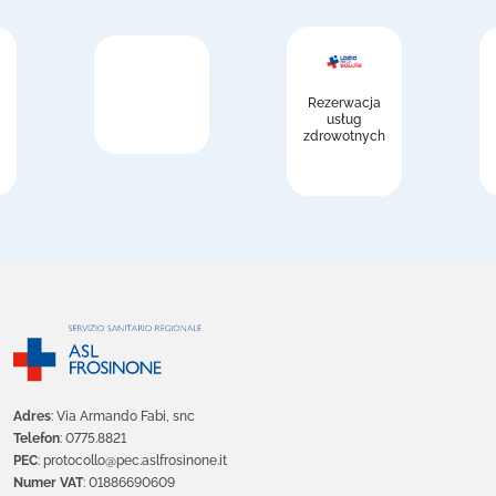
Rezerwacja
usług
zdrowotnych
Adres
: Via Armando Fabi, snc
Telefon
: 0775.8821
PEC
: protocollo@pec.aslfrosinone.it
Numer VAT
: 01886690609