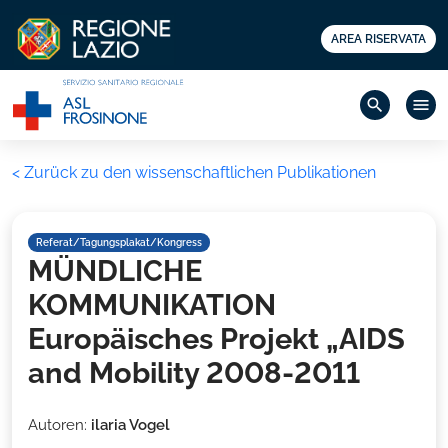
AREA RISERVATA
search
menu
< Zurück zu den wissenschaftlichen Publikationen
Referat/Tagungsplakat/Kongress
MÜNDLICHE
KOMMUNIKATION
Europäisches Projekt „AIDS
and Mobility 2008-2011
Autoren:
ilaria Vogel