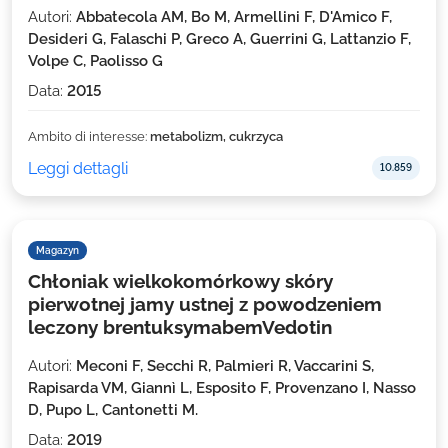
Autori:
Abbatecola AM, Bo M, Armellini F, D'Amico F,
Desideri G, Falaschi P, Greco A, Guerrini G, Lattanzio F,
Volpe C, Paolisso G
Data:
2015
Ambito di interesse:
metabolizm, cukrzyca
Leggi dettagli
10.859
Magazyn
Chłoniak wielkokomórkowy skóry
pierwotnej jamy ustnej z powodzeniem
leczony brentuksymabemVedotin
Autori:
Meconi F, Secchi R, Palmieri R, Vaccarini S,
Rapisarda VM, Giannì L, Esposito F, Provenzano I, Nasso
D, Pupo L, Cantonetti M.
Data:
2019