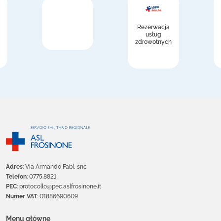
Rezerwacja
usług
zdrowotnych
Adres
: Via Armando Fabi, snc
Telefon
: 0775.8821
PEC
: protocollo@pec.aslfrosinone.it
Numer VAT
: 01886690609
Menu główne