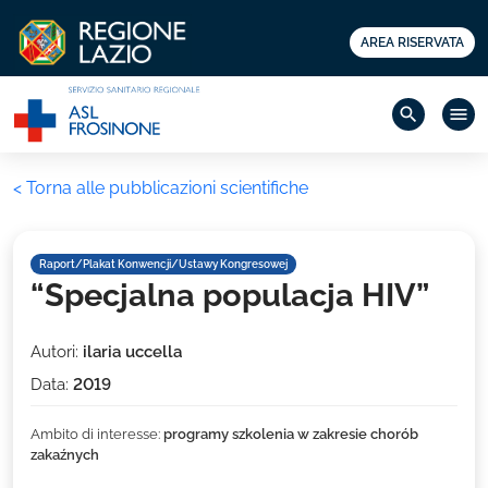
AREA RISERVATA
search
menu
< Torna alle pubblicazioni scientifiche
Raport/Plakat Konwencji/Ustawy Kongresowej
“Specjalna populacja HIV”
Autori:
ilaria uccella
Data:
2019
Ambito di interesse:
programy szkolenia w zakresie chorób
zakaźnych