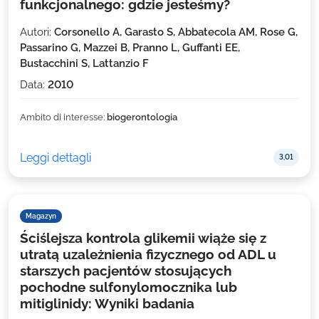
funkcjonalnego: gdzie jesteśmy?
Autori:
Corsonello A, Garasto S, Abbatecola AM, Rose G,
Passarino G, Mazzei B, Pranno L, Guffanti EE,
Bustacchini S, Lattanzio F
Data:
2010
Ambito di interesse:
biogerontologia
Leggi dettagli
3,01
Magazyn
Ściślejsza kontrola glikemii wiąże się z
utratą uzależnienia fizycznego od ADL u
starszych pacjentów stosujących
pochodne sulfonylomocznika lub
mitiglinidy: Wyniki badania