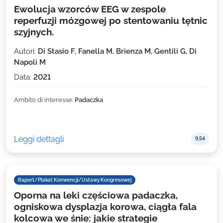
Ewolucja wzorców EEG w zespole
reperfuzji mózgowej po stentowaniu tętnic
szyjnych.
Autori:
Di Stasio F, Fanella M, Brienza M, Gentili G, Di
Napoli M
Data:
2021
Ambito di interesse:
Padaczka
Leggi dettagli
9,54
Raport/Plakat Konwencji/Ustawy Kongresowej
Oporna na leki częściowa padaczka,
ogniskowa dysplazja korowa, ciągła fala
kolcowa we śnie: jakie strategie