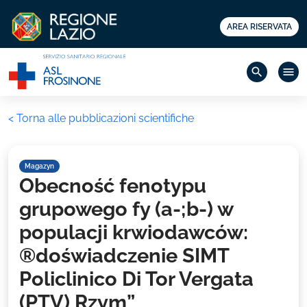
AREA RISERVATA
search
menu
< Torna alle pubblicazioni scientifiche
Magazyn
Obecność fenotypu
grupowego fy (a-;b-) w
populacji krwiodawców:
®doświadczenie SIMT
Policlinico Di Tor Vergata
(PTV) Rzym”