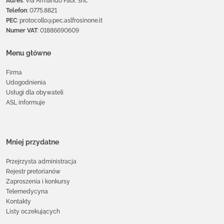
Adres
: Via Armando Fabi, snc
Telefon
: 0775.8821
PEC
: protocollo@pec.aslfrosinone.it
Numer VAT
: 01886690609
Menu główne
Firma
Udogodnienia
Usługi dla obywateli
ASL informuje
Mniej przydatne
Przejrzysta administracja
Rejestr pretorianów
Zaproszenia i konkursy
Telemedycyna
Kontakty
Listy oczekujących