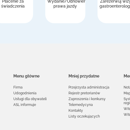
Płacenie za
Wydanie/Odnowienie
Zarezerwuj wiz
świadczenia
prawa jazdy
gastroenterolog
Menu główne
Mniej przydatne
Men
Firma
Przejrzysta administracja
Not
Udogodnienia
Rejestr pretorianów
Map
Usługi dla obywateli
Zaproszenia i konkursy
Sys
reg
ASL informuje
Telemedycyna
Wit
Kontakty
Wit
Listy oczekujących