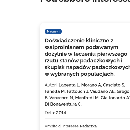
Magazyn
Doświadczenie kliniczne z
walproinianem podawanym
dożylnie w leczeniu pierwszego
rzutu stanów padaczkowych i
skupisk napadów padaczkowyc
w wybranych populacjach.
Autori:
Lapenta L, Morano A, Casciato S,
Fanella M, Fattouch J, Vaudano AE, Grego
B, Vanacore N, Manfredi M, Giallonardo AT
Di Bonaventura C.
Data:
2014
Ambito di interesse:
Padaczka