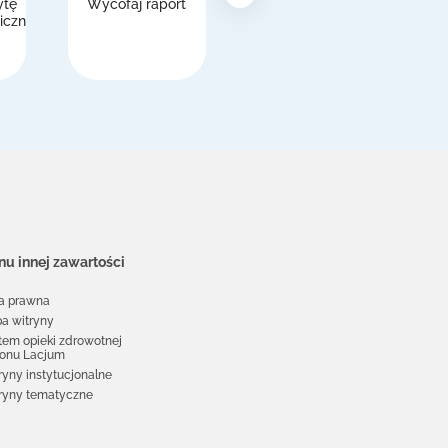
ytę
Wycofaj raport
Cudzoziemcy,
iczną
rejestracja w
Krajowej Służbie
Zdrowia (NHS)
u innej zawartości
a prawna
a witryny
tem opieki zdrowotnej
ionu Lacjum
ryny instytucjonalne
ryny tematyczne