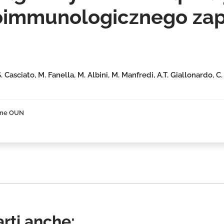
oimmunologicznego zap
 S. Casciato, M. Fanella, M. Albini, M. Manfredi, A.T. Giallonardo, 
zne OUN
rti anche: