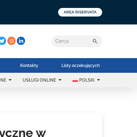
AREA RISERVATA
a:
search
Kontakty
Listy oczekujących
arrow_drop_down
arrow_drop_down
arrow_drop_down
TNE
USŁUGI ONLINE
POLSKI
tyczne w