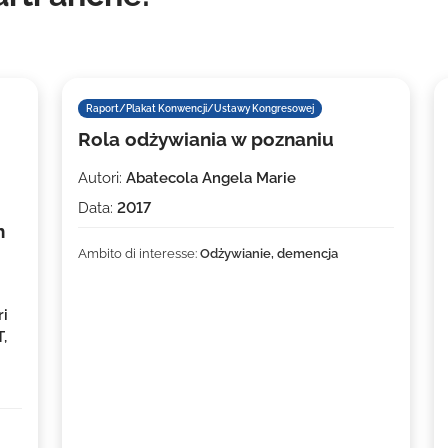
Raport/Plakat Konwencji/Ustawy Kongresowej
Rola odżywiania w poznaniu
Autori:
Abatecola Angela Marie
Data:
2017
h
Ambito di interesse:
Odżywianie, demencja
ri
,