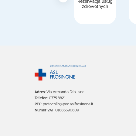
Rezerwacja usług
zdrowotnych
Adres
: Via Armando Fabi, snc
Telefon
: 0775.8821
PEC
: protocollo@pec.aslfrosinone.it
Numer VAT
: 01886690609