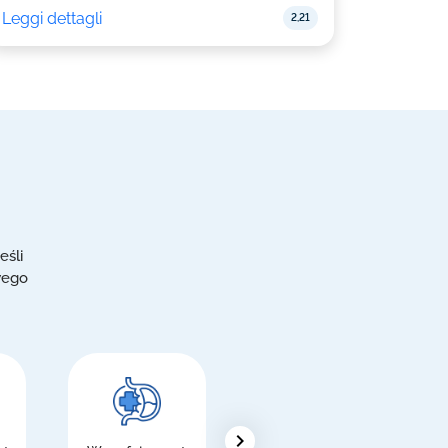
Leggi dettagli
2,21
eśli
wego
chevron_right