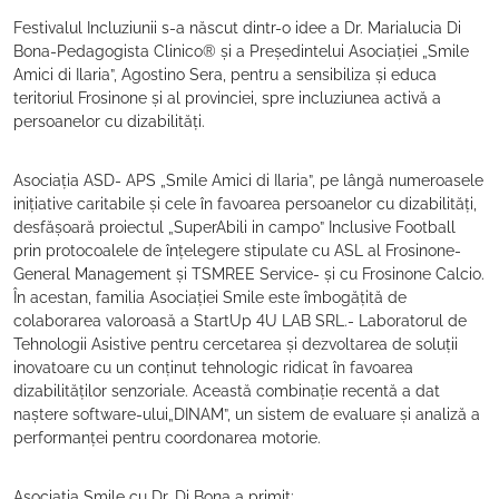
Festivalul Incluziunii s-a născut dintr-o idee a Dr. Marialucia Di
Bona-Pedagogista Clinico® și a Președintelui Asociației „Smile
Amici di Ilaria”, Agostino Sera, pentru a sensibiliza și educa
teritoriul Frosinone și al provinciei, spre incluziunea activă a
persoanelor cu dizabilități.
Asociația ASD- APS „Smile Amici di Ilaria”, pe lângă numeroasele
inițiative caritabile și cele în favoarea persoanelor cu dizabilități,
desfășoară proiectul „SuperAbili in campo” Inclusive Football
prin protocoalele de înțelegere stipulate cu ASL al Frosinone-
General Management și TSMREE Service- și cu Frosinone Calcio.
În acestan, familia Asociației Smile este îmbogățită de
colaborarea valoroasă a StartUp 4U LAB SRL.- Laboratorul de
Tehnologii Asistive pentru cercetarea și dezvoltarea de soluții
inovatoare cu un conținut tehnologic ridicat în favoarea
dizabilităților senzoriale. Această combinație recentă a dat
naștere software-ului„DINAM”, un sistem de evaluare și analiză a
performanței pentru coordonarea motorie.
Asociația Smile cu Dr. Di Bona a primit: