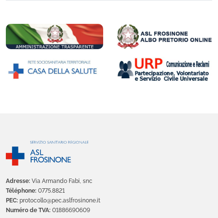
Adresse:
Via Armando Fabi, snc
Téléphone:
0775.8821
PEC:
protocollo@pec.aslfrosinone.it
Numéro de TVA:
01886690609