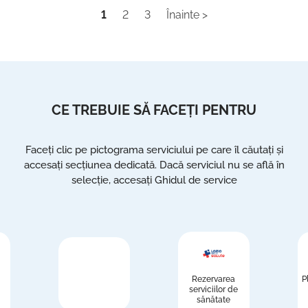
1
2
3
Înainte >
CE TREBUIE SĂ FACEȚI PENTRU
Faceți clic pe pictograma serviciului pe care îl căutați și
accesați secțiunea dedicată. Dacă serviciul nu se află în
selecție, accesați Ghidul de service
Rezervarea
P
serviciilor de
sănătate