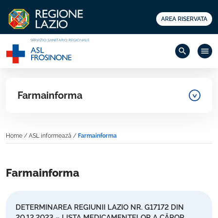
AREA RISERVATA
search
menu
Farmainforma
Home
/
ASL informează
/
Farmainforma
Farmainforma
DETERMINAREA REGIUNII LAZIO NR. G17172 DIN
20.12.2023 – LISTA MEDICAMENTELOR A CĂROR