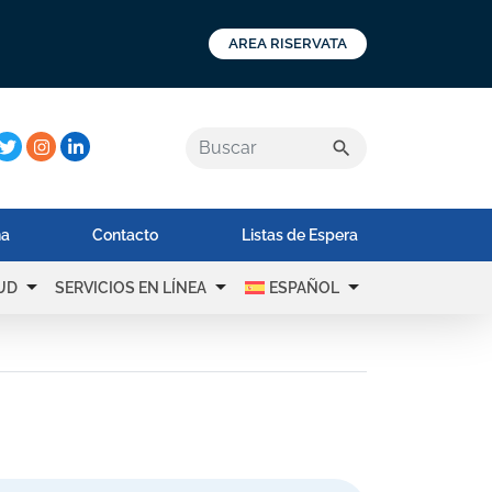
AREA RISERVATA
a:
search
na
Contacto
Listas de Espera
arrow_drop_down
arrow_drop_down
arrow_drop_down
UD
SERVICIOS EN LÍNEA
ESPAÑOL