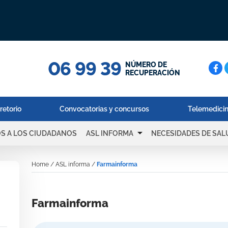
06 99 39
Cerc
NÚMERO DE
RECUPERACIÓN
retorio
Convocatorias y concursos
Telemedici
arrow_drop_down
OS A LOS CIUDADANOS
ASL INFORMA
NECESIDADES DE SAL
Home
/
ASL informa
/
Farmainforma
Farmainforma