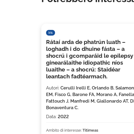
Iris
Rátaí arda de phatrún luath –
loghadh i do dhuine fásta – a
shocrú i gcomparáid le epilepsy
ginearálaithe idiopathic níos
luaithe – a shocrú: Staidéar
leantach fadtéarmach.
Autori:
Cerulli Irelli E, Orlando B, Salamo
EM, Fisco G, Barone FA, Morano A, Fanella
Fattouch J, Manfredi M, Giallonardo AT, D
Bonaventura C.
Data:
2022
Ambito di interesse:
Titimeas