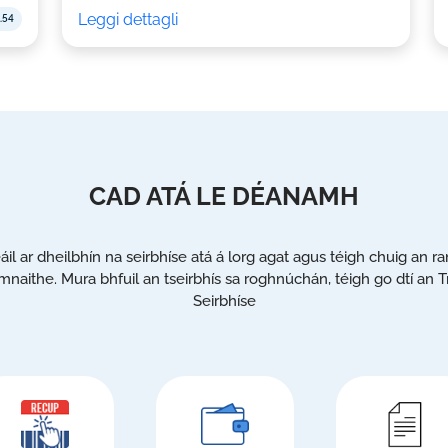
Leggi dettagli
.54
CAD ATÁ LE DÉANAMH
eáil ar dheilbhín na seirbhíse atá á lorg agat agus téigh chuig an r
mnaithe. Mura bhfuil an tseirbhís sa roghnúchán, téigh go dtí an T
Seirbhíse