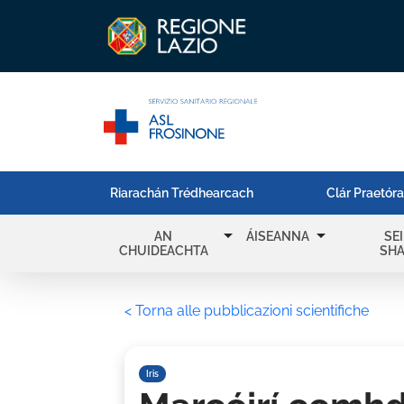
Riarachán Trédhearcach
Clár Praetór
arrow_drop_down
arrow_drop_down
AN
ÁISEANNA
SE
CHUIDEACHTA
SH
< Torna alle pubblicazioni scientifiche
Iris