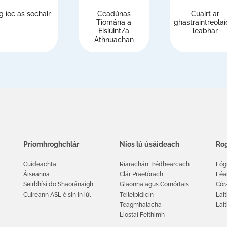
g íoc as sochair
Ceadúnas
Cuairt ar
Tiomána a
ghastraintreolaí
Eisiúint/a
leabhar
Athnuachan
Príomhroghchlár
Níos lú úsáideach
Rog
Cuideachta
Riarachán Trédhearcach
Fóg
Áiseanna
Clár Praetórach
Léa
Seirbhísí do Shaoránaigh
Glaonna agus Comórtais
Cór
Cuireann ASL é sin in iúl
Teileipidicín
Láit
Teagmhálacha
Lái
Liostaí Feithimh