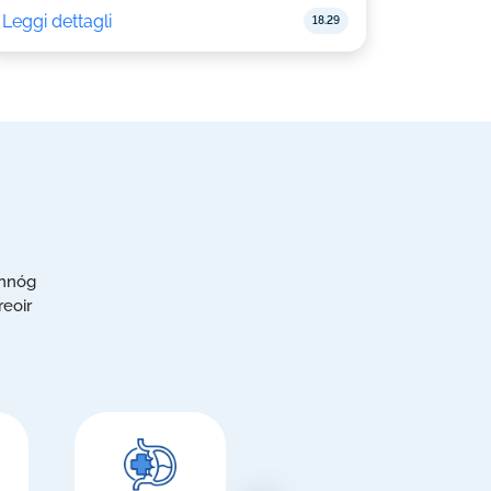
Leggi dettagli
18.29
annóg
reoir