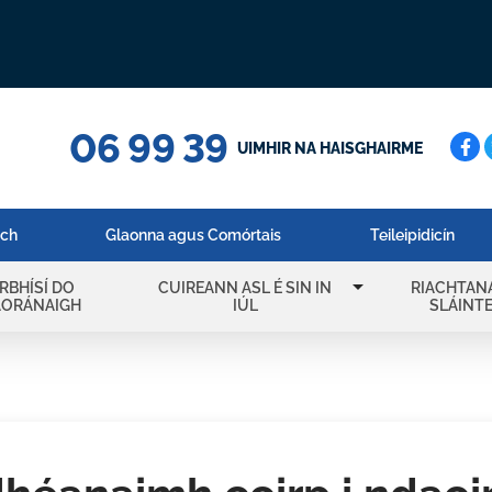
06 99 39
Cuar
UIMHIR NA HAISGHAIRME
ach
Glaonna agus Comórtais
Teileipidicín
arrow_drop_down
IRBHÍSÍ DO
CUIREANN ASL É SIN IN
RIACHTAN
AORÁNAIGH
IÚL
SLÁINT