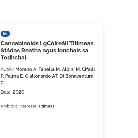
Iris
Cannabinoids i gCóireáil Titimeas:
Stádas Reatha agus Ionchais sa
Todhchaí.
Autori:
Morano A, Fanella M, Albini M, Cifelli
P, Palma E, Giallonardo AT, Di Bonaventura
C.
Data:
2020
Ambito di interesse:
Titimeas