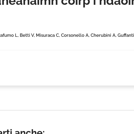
héanaimh coirp i ndaoi
fumo L, Betti V, Misuraca C, Corsonello A, Cherubini A, Guffanti
rti anche: