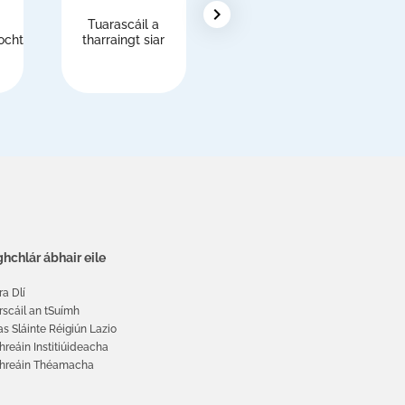
chevron_right
Tuarascáil a
Eachtrannaigh,
ocht
tharraingt siar
clárú leis an
tSeirbhís Náisiúnta
Sláinte (NHS)
hchlár ábhair eile
ra Dlí
rscáil an tSuímh
as Sláinte Réigiún Lazio
hreáin Institiúideacha
threáin Théamacha