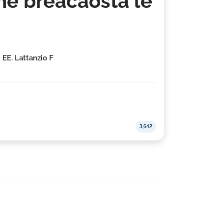
ne breacaosta le
 EE, Lattanzio F
3,642