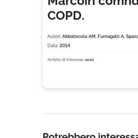
Marcóirí comhd
COPD.
Autori:
Abbatecola AM, Fumagalli A, Spazza
Data:
2014
Ambito di interesse:
aosú
Potrebbero interessa