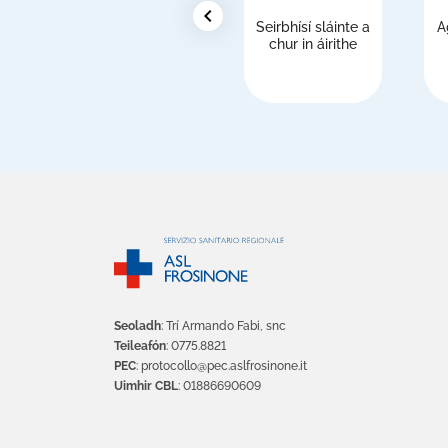
chevron_left
Seirbhísí sláinte a
A
chur in áirithe
Seoladh
: Trí Armando Fabi, snc
Teileafón
: 0775.8821
PEC
: protocollo@pec.aslfrosinone.it
Uimhir CBL
: 01886690609