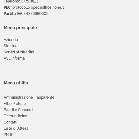
Telefono:
0775.8821
PEC:
protocollo@pec.aslfrosinone.it
Partita IVA:
01886690609
Menu principale
Azienda
Strutture
Servizi ai cittadini
ASL informa
Menu utilità
Amministrazione Trasparente
Albo Pretorio
Bandi e Concorsi
Telemedicina
Contatti
Liste di Attesa
PNRR