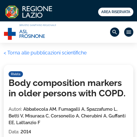
AREA RISERVATA
search
menu
< Torna alle pubblicazioni scientifiche
Rivista
Body composition markers
in older persons with COPD.
Autori:
Abbatecola AM, Fumagalli A, Spazzafumo L,
Betti V, Misuraca C, Corsonello A, Cherubini A, Guffanti
EE, Lattanzio F
Data:
2014