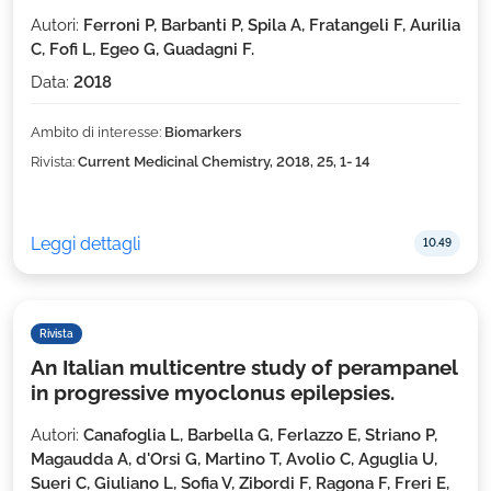
Autori:
Ferroni P, Barbanti P, Spila A, Fratangeli F, Aurilia
C, Fofi L, Egeo G, Guadagni F.
Data:
2018
Ambito di interesse:
Biomarkers
Rivista:
Current Medicinal Chemistry, 2018, 25, 1- 14
Leggi dettagli
10.49
Rivista
An Italian multicentre study of perampanel
in progressive myoclonus epilepsies.
Autori:
Canafoglia L, Barbella G, Ferlazzo E, Striano P,
Magaudda A, d'Orsi G, Martino T, Avolio C, Aguglia U,
Sueri C, Giuliano L, Sofia V, Zibordi F, Ragona F, Freri E,