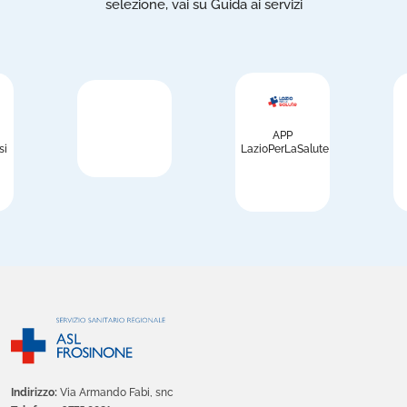
selezione, vai su Guida ai servizi
APP
si
LazioPerLaSalute
Indirizzo:
Via Armando Fabi, snc