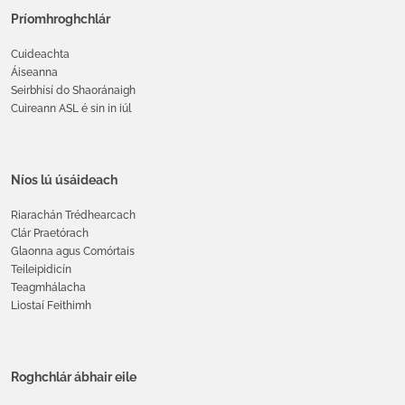
Príomhroghchlár
Cuideachta
Áiseanna
Seirbhísí do Shaoránaigh
Cuireann ASL é sin in iúl
Níos lú úsáideach
Riarachán Trédhearcach
Clár Praetórach
Glaonna agus Comórtais
Teileipidicín
Teagmhálacha
Liostaí Feithimh
Roghchlár ábhair eile