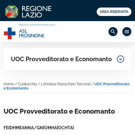
AREA RISERVATA
search
menu
UOC Provveditorato e Economanto
Home
/
Cuideachta
/
Limistéar Riaracháin Teicniúil
/
UOC Provveditorato
e Economanto
UOC Provveditorato e Economanto
FEIDHMEANNA/GNÍOMHAÍOCHTAÍ
: