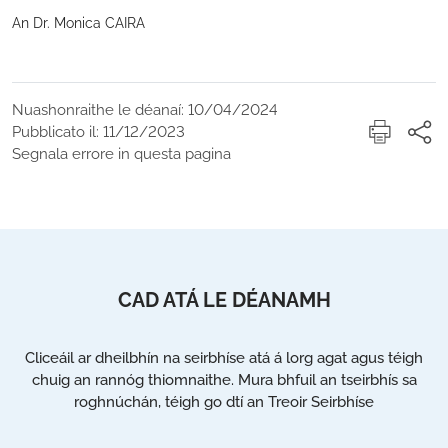
An Dr. Monica CAIRA
Nuashonraithe le déanaí: 10/04/2024
Pubblicato il: 11/12/2023
Segnala errore in questa pagina
CAD ATÁ LE DÉANAMH
Cliceáil ar dheilbhín na seirbhíse atá á lorg agat agus téigh
chuig an rannóg thiomnaithe. Mura bhfuil an tseirbhís sa
roghnúchán, téigh go dtí an Treoir Seirbhíse