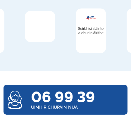
Seirbhísí sláinte
a chur in áirithe
06 99 39
UIMHIR CHUPÁIN NUA