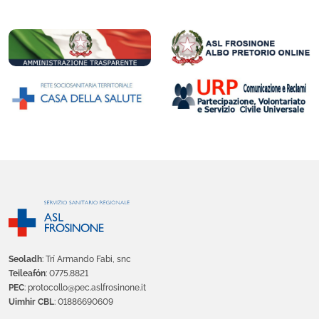
Seoladh
: Trí Armando Fabi, snc
Teileafón
: 0775.8821
PEC
: protocollo@pec.aslfrosinone.it
Uimhir CBL
: 01886690609