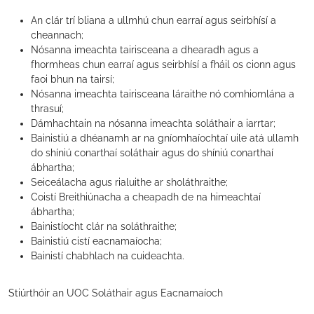
An clár trí bliana a ullmhú chun earraí agus seirbhísí a
cheannach;
Nósanna imeachta tairisceana a dhearadh agus a
fhormheas chun earraí agus seirbhísí a fháil os cionn agus
faoi bhun na tairsí;
Nósanna imeachta tairisceana láraithe nó comhiomlána a
thrasuí;
Dámhachtain na nósanna imeachta soláthair a iarrtar;
Bainistiú a dhéanamh ar na gníomhaíochtaí uile atá ullamh
do shíniú conarthaí soláthair agus do shíniú conarthaí
ábhartha;
Seiceálacha agus rialuithe ar sholáthraithe;
Coistí Breithiúnacha a cheapadh de na himeachtaí
ábhartha;
Bainistíocht clár na soláthraithe;
Bainistiú cistí eacnamaíocha;
Bainistí chabhlach na cuideachta.
Stiúrthóir an UOC Soláthair agus Eacnamaíoch