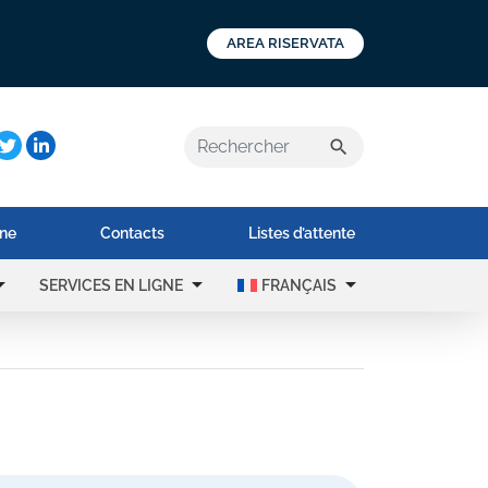
AREA RISERVATA
a:
search
ne
Contacts
Listes d’attente
rop_down
arrow_drop_down
arrow_drop_down
SERVICES EN LIGNE
FRANÇAIS