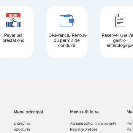
Payer les
Délivrance/Renouvellement
Réserver une vis
prestations
du permis de
gastro-
conduire
entérologiqu
Menu principal
Menu utilitaire
Men
Entreprise
Administration transparente
Men
Structures
Registre prétoire
Plan