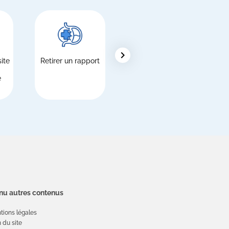
chevron_right
ite
Retirer un rapport
Étrangers,
inscription au
e
Service national
de santé (SSN)
u autres contenus
tions légales
 du site