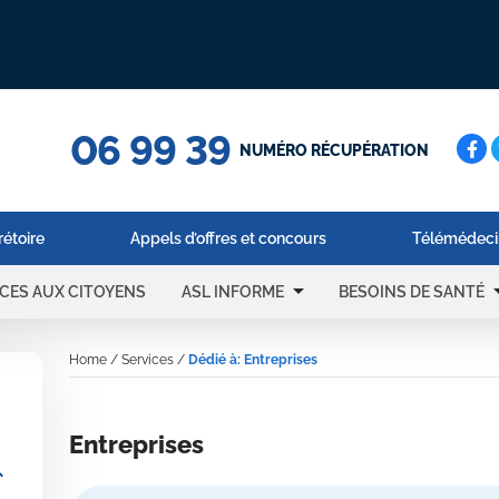
06 99 39
Cerc
NUMÉRO RÉCUPÉRATION
rétoire
Appels d’offres et concours
Télémédeci
arrow_drop_down
arrow_d
ICES AUX CITOYENS
ASL INFORME
BESOINS DE SANTÉ
Home
/
Services
/
Dédié à: Entreprises
Entreprises
_more