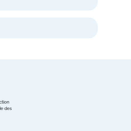
ction
de des