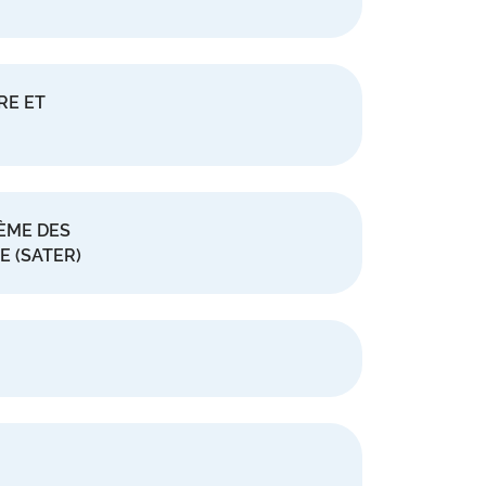
RE ET
ÈME DES
E (SATER)