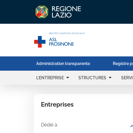
Administration transparente
Registre p
arrow_drop_down
arrow_drop_down
L’ENTREPRISE
STRUCTURES
SERV
Entreprises
Dédié à
expand