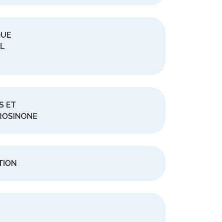
QUE
L
S ET
FROSINONE
TION