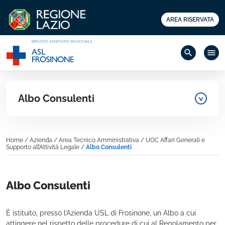
AREA RISERVATA
search
menu
Albo Consulenti
Home
/
Azienda
/
Area Tecnico Amministrativa
/
UOC Affari Generali e
Supporto all’Attività Legale
/
Albo Consulenti
Albo Consulenti
È istituito, presso l’Azienda USL di Frosinone, un Albo a cui
attingere nel rispetto delle procedure di cui al Regolamento per