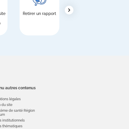
chevron_right
ite
Retirer un rapport
Étrangers,
inscription au
e
Service national
de santé (SSN)
u autres contenus
tions légales
 du site
tème de santé Région
ium
s institutionnels
es thématiques