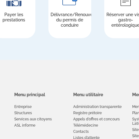
Payer les
Délivrance/Renouvellement
Réserver une vis
prestations
du permis de
gastro-
conduire
entérologiqu
Menu principal
Menu utilitaire
Men
Entreprise
Administration transparente
Men
Structures
Registre prétoire
Plan
Services aux citoyens
Appels d’offres et concours
Sys
Lat
ASL informe
Télémédecine
Site
Contacts
Sit
Listes d’attente