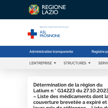
Administration transparente
Registre p
arrow_drop_down
arrow_drop_down
L’ENTREPRISE
STRUCTURES
SERV
Détermination de la région du
Latium n ° G14223 du 27.10.202
– Liste des médicaments dont l
couverture brevetée a expiré et