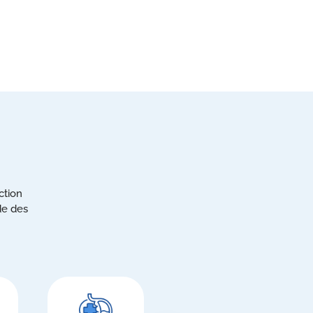
ction
de des