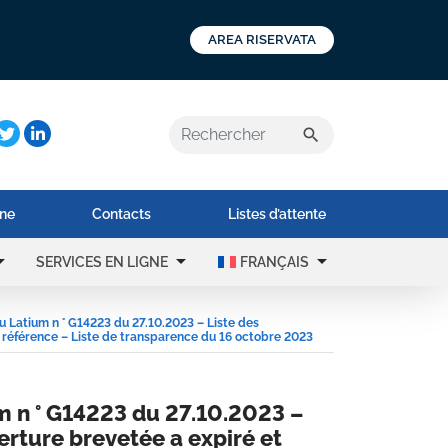
AREA RISERVATA
a:
search
ne
Contacts
Listes d’attente
rop_down
arrow_drop_down
arrow_drop_down
SERVICES EN LIGNE
FRANÇAIS
u Latium n ° G14223 du 27.10.2023 – Liste des
 référence – Liste de transparence du 16 octobre 2023
m n ° G14223 du 27.10.2023 –
rture brevetée a expiré et