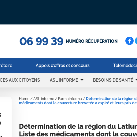
06 99 39
Cerc
NUMÉRO RÉCUPÉRATION
rétoire
Appels d’offres et concours
Télémédeci
arrow_drop_down
arrow_d
ICES AUX CITOYENS
ASL INFORME
BESOINS DE SANTÉ
Home
/
ASL informe
/
Farmainforma
/
Détermination de la région d
médicaments dont la couverture brevetée a expiré et leurs prix de
3
a
Détermination de la région du Latiu
Liste des médicaments dont la couve