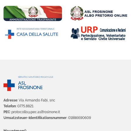
Adresse
: Via Armando Fabi, snc
Telefon
: 0775.8821
PEC
: protocollo@pec.aslfrosinone.it
Umsatzsteuer-Identifikationsnummer
: 01886690609
Hauptmenü