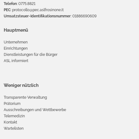
Telefon
: 0775.8821
PEC
: protocollo@pec.aslfrosinone.it
Umsatzsteuer-Identifikationsnummer
: 01886690609
Hauptmenü
Unternehmen
Einrichtungen
Dienstleistungen für die Bürger
ASL informiert
Weniger nützlich
Transparente Verwaltung
Prätorium
Ausschreibungen und Wettbewerbe
Telemedizin
Kontakt
Wartelisten