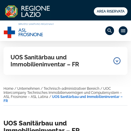
AREA RISERVATA
search
menu
UOS Sanitärbau und
Immobilieninventar – FR
Home
/
Unternehmen
/
Technisch-administrativer Bereich
/
UOC
Intercompany Technisches Immobilienvermögen und Computersystem –
ASL Frosinone – ASL Latina
/
UOS Sanitärbau und Immobilieninventar –
FR
UOS Sanitärbau und
Immobilieninventar – FR