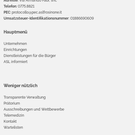
Adresse
: Via Armando Fabi, snc
Telefon
: 0775.8821
PEC
: protocollo@pec.aslfrosinone.it
Umsatzsteuer-Identifikationsnummer
: 01886690609
Hauptmenü
Unternehmen
Einrichtungen
Dienstleistungen für die Bürger
ASL informiert
Weniger nützlich
Transparente Verwaltung
Prätorium
Ausschreibungen und Wettbewerbe
Telemedizin
Kontakt
Wartelisten