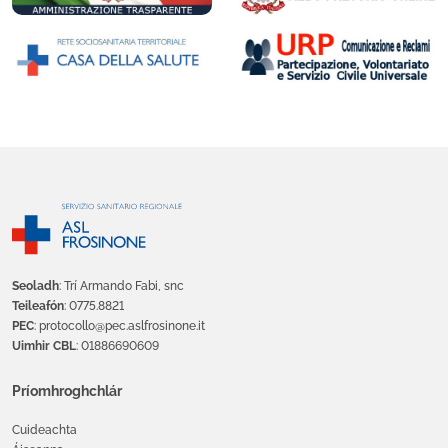
Seoladh
: Trí Armando Fabi, snc
Teileafón
: 0775.8821
PEC
: protocollo@pec.aslfrosinone.it
Uimhir CBL
: 01886690609
Príomhroghchlár
Cuideachta