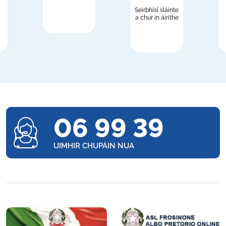
Seirbhísí sláinte
a chur in áirithe
06 99 39
UIMHIR CHUPÁIN NUA