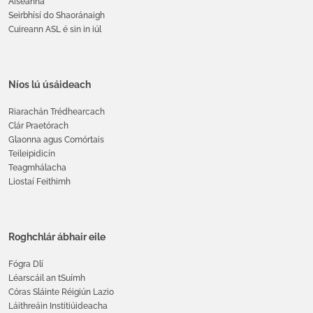
Áiseanna
Seirbhísí do Shaoránaigh
Cuireann ASL é sin in iúl
Níos lú úsáideach
Riarachán Trédhearcach
Clár Praetórach
Glaonna agus Comórtais
Teileipidicín
Teagmhálacha
Liostaí Feithimh
Roghchlár ábhair eile
Fógra Dlí
Léarscáil an tSuímh
Córas Sláinte Réigiún Lazio
Láithreáin Institiúideacha