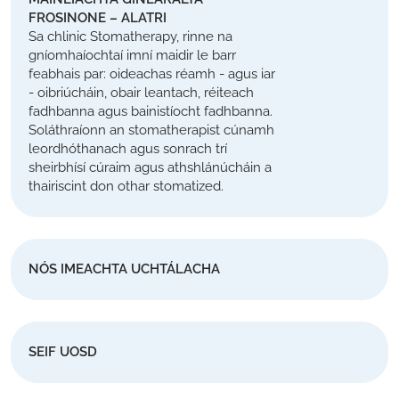
FROSINONE – ALATRI
Sa chlinic Stomatherapy, rinne na
gníomhaíochtaí imní maidir le barr
feabhais par: oideachas réamh - agus iar
- oibriúcháin, obair leantach, réiteach
fadhbanna agus bainistíocht fadhbanna.
Soláthraíonn an stomatherapist cúnamh
leordhóthanach agus sonrach trí
sheirbhísí cúraim agus athshlánúcháin a
thairiscint don othar stomatized.
NÓS IMEACHTA UCHTÁLACHA
SEIF UOSD