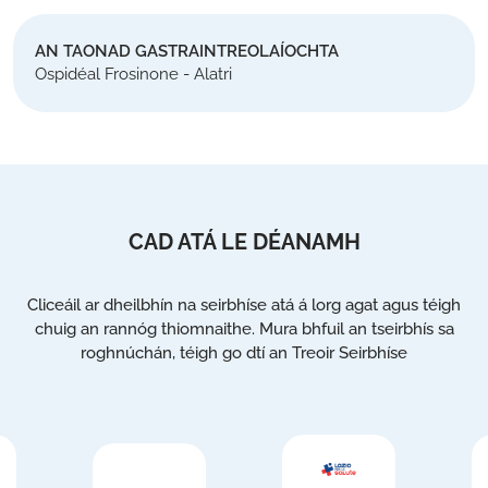
AN TAONAD GASTRAINTREOLAÍOCHTA
Ospidéal Frosinone - Alatri
CAD ATÁ LE DÉANAMH
Cliceáil ar dheilbhín na seirbhíse atá á lorg agat agus téigh
chuig an rannóg thiomnaithe. Mura bhfuil an tseirbhís sa
roghnúchán, téigh go dtí an Treoir Seirbhíse