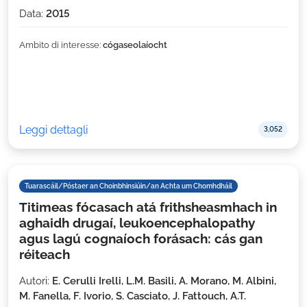
Data:
2015
Ambito di interesse:
cógaseolaíocht
Leggi dettagli
3,052
Tuarascáil/Póstaer an Choinbhinsiúin/an Achta um Chomhdháil
Titimeas fócasach atá frithsheasmhach in
aghaidh drugaí, leukoencephalopathy
agus lagú cognaíoch forásach: cás gan
réiteach
Autori:
E. Cerulli Irelli, L.M. Basili, A. Morano, M. Albini,
M. Fanella, F. Ivorio, S. Casciato, J. Fattouch, A.T.