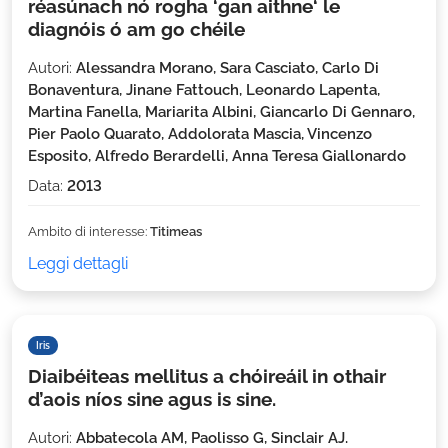
réasúnach nó rogha ‘gan aithne‘ le
diagnóis ó am go chéile
Autori:
Alessandra Morano, Sara Casciato, Carlo Di
Bonaventura, Jinane Fattouch, Leonardo Lapenta,
Martina Fanella, Mariarita Albini, Giancarlo Di Gennaro,
Pier Paolo Quarato, Addolorata Mascia, Vincenzo
Esposito, Alfredo Berardelli, Anna Teresa Giallonardo
Data:
2013
Ambito di interesse:
Titimeas
Leggi dettagli
Iris
Diaibéiteas mellitus a chóireáil in othair
d’aois níos sine agus is sine.
Autori:
Abbatecola AM, Paolisso G, Sinclair AJ.