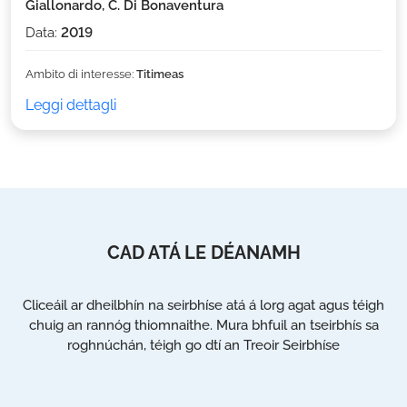
Giallonardo, C. Di Bonaventura
Data:
2019
Ambito di interesse:
Titimeas
Leggi dettagli
CAD ATÁ LE DÉANAMH
Cliceáil ar dheilbhín na seirbhíse atá á lorg agat agus téigh
chuig an rannóg thiomnaithe. Mura bhfuil an tseirbhís sa
roghnúchán, téigh go dtí an Treoir Seirbhíse