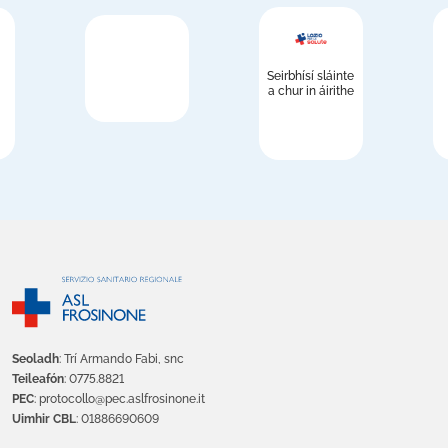
Seirbhísí sláinte
a chur in áirithe
Seoladh
: Trí Armando Fabi, snc
Teileafón
: 0775.8821
PEC
: protocollo@pec.aslfrosinone.it
Uimhir CBL
: 01886690609