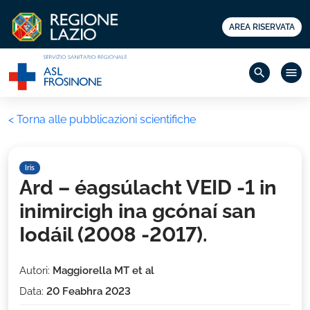
AREA RISERVATA
search
menu
< Torna alle pubblicazioni scientifiche
Iris
Ard – éagsúlacht VEID -1 in
inimircigh ina gcónaí san
Iodáil (2008 -2017).
Autori:
Maggiorella MT et al
Data:
20 Feabhra 2023