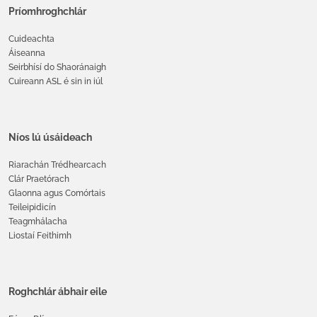
Príomhroghchlár
Cuideachta
Áiseanna
Seirbhísí do Shaoránaigh
Cuireann ASL é sin in iúl
Níos lú úsáideach
Riarachán Trédhearcach
Clár Praetórach
Glaonna agus Comórtais
Teileipidicín
Teagmhálacha
Liostaí Feithimh
Roghchlár ábhair eile