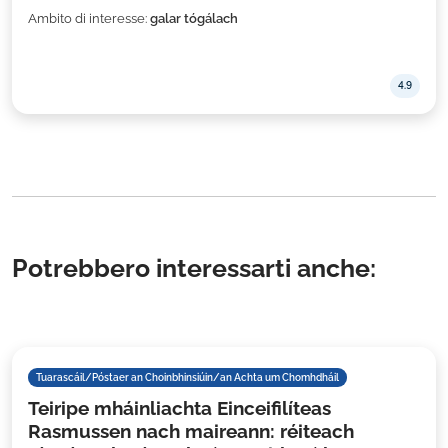
Ambito di interesse:
galar tógálach
4.9
Potrebbero interessarti anche:
Tuarascáil/Póstaer an Choinbhinsiúin/an Achta um Chomhdháil
Teiripe mháinliachta Einceifilíteas
Rasmussen nach maireann: réiteach