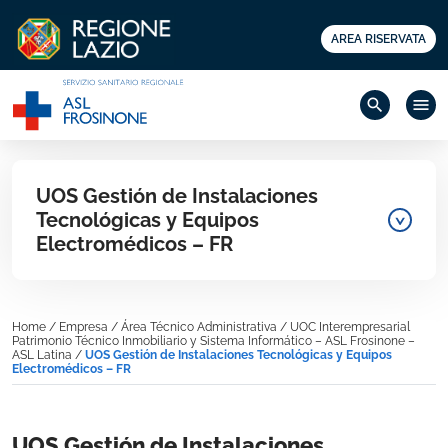
AREA RISERVATA
search
menu
UOS Gestión de Instalaciones
Tecnológicas y Equipos
Electromédicos – FR
Home
/
Empresa
/
Área Técnico Administrativa
/
UOC Interempresarial
Patrimonio Técnico Inmobiliario y Sistema Informático – ASL Frosinone –
ASL Latina
/
UOS Gestión de Instalaciones Tecnológicas y Equipos
Electromédicos – FR
UOS Gestión de Instalaciones