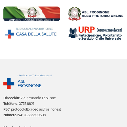
Dirección
: Via Armando Fabi, snc
Teléfono
: 0775.8821
PEC
: protocolollo@pec.aslfrosinone.it
Número IVA
: 01886690609