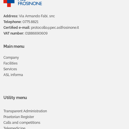
Address:
Via Armando Fabi, snc
Telephone:
0775.8821
Certified e-mail:
protocollo@pec.aslfrosinone.it
VAT number:
01886690609
Main menu
Company
Facilities
Services
ASL informa
Utility menu
Transparent Administration
Praetorian Register
Calls and competitions
Telemedicine