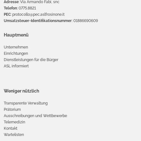
Adresse
: Via Armando Fabi, snc
Telefon
: 0775.8821
PEC
: protocollo@pec.aslfrosinone.it
Umsatzsteuer-Identifikationsnummer
: 01886690609
Hauptmenü
Unternehmen
Einrichtungen
Dienstleistungen für die Bürger
ASL informiert
Weniger nützlich
Transparente Verwaltung
Prätorium
Ausschreibungen und Wettbewerbe
Telemedizin
Kontakt
Wartelisten