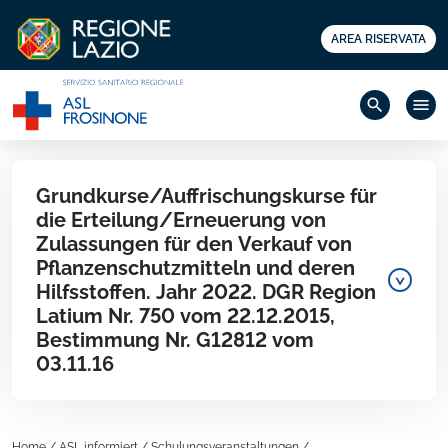
AREA RISERVATA
search
menu
Grundkurse/Auffrischungskurse für
die Erteilung/Erneuerung von
Zulassungen für den Verkauf von
Pflanzenschutzmitteln und deren
Hilfsstoffen. Jahr 2022. DGR Region
Latium Nr. 750 vom 22.12.2015,
Bestimmung Nr. G12812 vom
03.11.16
Home
/
ASL informiert
/
Schulungsveranstaltungen
/