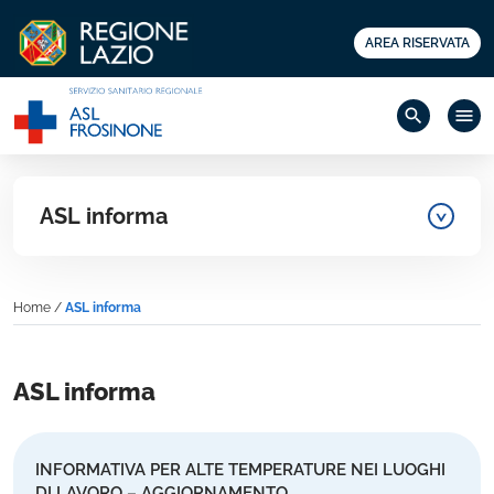
AREA RISERVATA
search
menu
ASL informa
Home
/
ASL informa
ASL informa
INFORMATIVA PER ALTE TEMPERATURE NEI LUOGHI
DI LAVORO – AGGIORNAMENTO