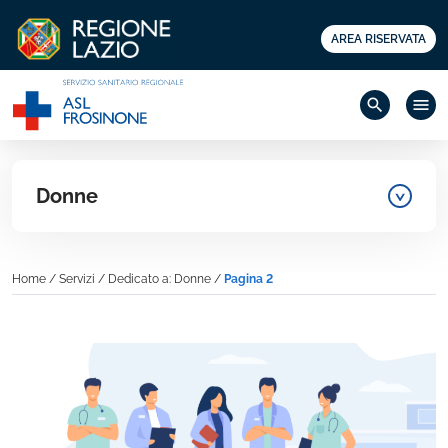
AREA RISERVATA
search
menu
Donne
Home
/
Servizi
/
Dedicato a: Donne
/
Pagina 2