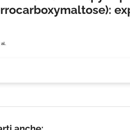
errocarboxymaltose): ex
 al.
rti anche: