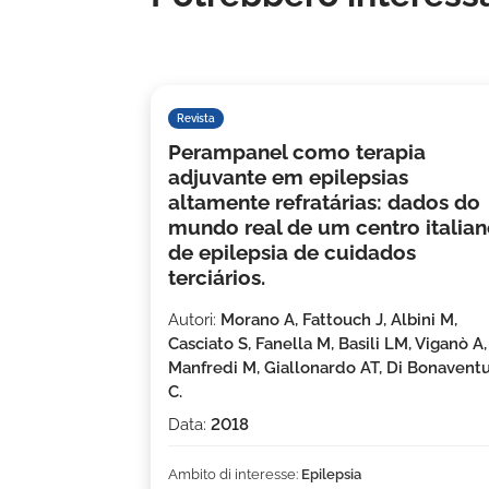
Revista
Perampanel como terapia
adjuvante em epilepsias
altamente refratárias: dados do
mundo real de um centro italia
de epilepsia de cuidados
terciários.
Autori:
Morano A, Fattouch J, Albini M,
Casciato S, Fanella M, Basili LM, Viganò A,
Manfredi M, Giallonardo AT, Di Bonavent
C.
Data:
2018
Ambito di interesse:
Epilepsia