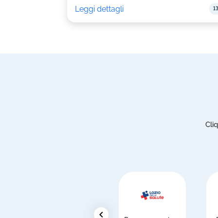
Leggi dettagli
13
Cli
chevron_left