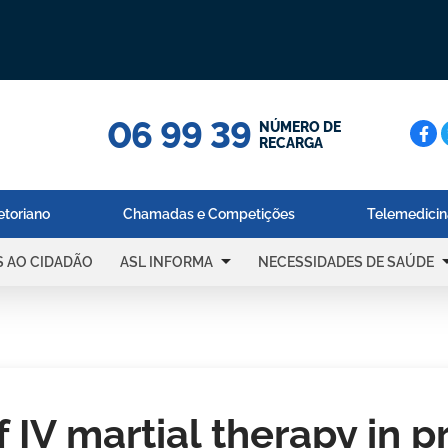
06 99 39
Cerc
NÚMERO DE
RECARGA
etoriano
Chamadas e Competições
Telemedici
arrow_drop_down
arrow_dr
S AO CIDADÃO
ASL INFORMA
NECESSIDADES DE SAÚDE
f IV martial therapy in 