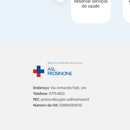
Reservar serviços
de saúde
Endereço
: Via Armando Fabi, snc
Telefone
: 0775.8821
PEC
: protocollo@pec.aslfrosinone.it
Número de IVA
: 01886690609