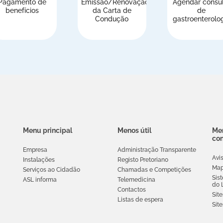
Pagamento de
Emissão/Renovação
Agendar consu
benefícios
da Carta de
de
Condução
gastroenterolo
Menu principal
Menos útil
Men
co
Empresa
Administração Transparente
Avi
Instalações
Registo Pretoriano
Map
Serviços ao Cidadão
Chamadas e Competições
Sis
ASL informa
Telemedicina
do 
Contactos
Site
Listas de espera
Sit