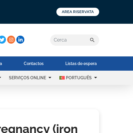
AREA RISERVATA
a:
search
na
Contactos
Listas de espera
op_down
arrow_drop_down
arrow_drop_down
SERVIÇOS ONLINE
PORTUGUÊS
pregnancy (iron