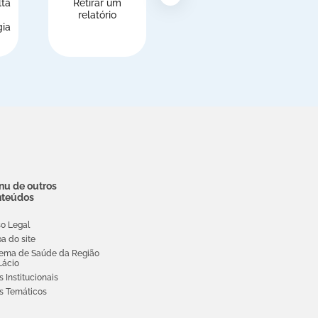
lta
Retirar um
Estrangeiros,
relatório
inscrição no
gia
Serviço Nacional
de Saúde (SNS)
u de outros
nteúdos
so Legal
a do site
tema de Saúde da Região
Lácio
s Institucionais
es Temáticos