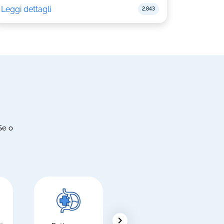
Leggi dettagli
2.843
Se o
chevron_right