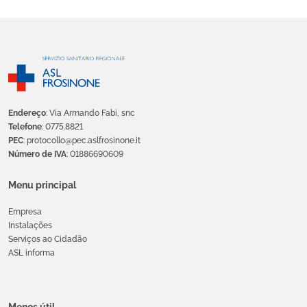
Endereço
: Via Armando Fabi, snc
Telefone
: 0775.8821
PEC
: protocollo@pec.aslfrosinone.it
Número de IVA
: 01886690609
Menu principal
Empresa
Instalações
Serviços ao Cidadão
ASL informa
Menos útil