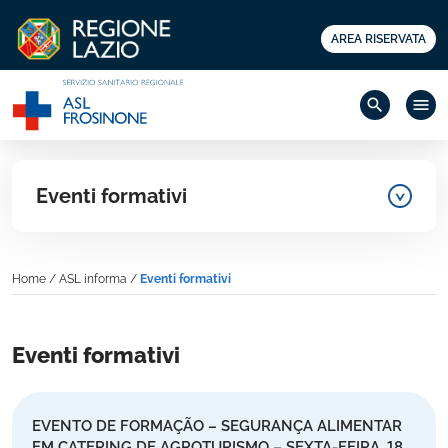
AREA RISERVATA
search
menu
Eventi formativi
Home
/
ASL informa
/
Eventi formativi
Eventi formativi
EVENTO DE FORMAÇÃO – SEGURANÇA ALIMENTAR
EM CATERING DE AGROTURISMO – SEXTA-FEIRA, 18