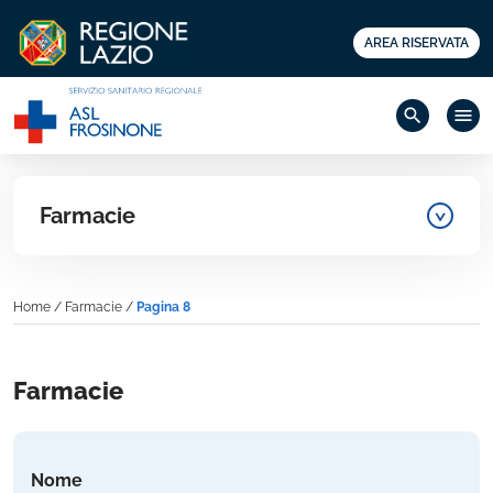
AREA RISERVATA
search
menu
Farmacie
Home
/
Farmacie
/
Pagina 8
Farmacie
Nome