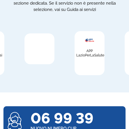
sezione dedicata. Se il servizio non è presente nella
selezione, vai su Guida ai servizi
APP
si
LazioPerLaSalute
06 99 39
NUOVO NUMERO CUP