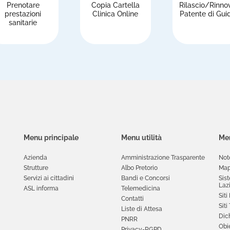
Prenotare
Copia Cartella
Rilascio/Rinno
prestazioni
Clinica Online
Patente di Gui
sanitarie
Menu principale
Menu utilità
Men
Azienda
Amministrazione Trasparente
Not
Strutture
Albo Pretorio
Map
Servizi ai cittadini
Bandi e Concorsi
Sis
Laz
ASL informa
Telemedicina
Siti
Contatti
Siti
Liste di Attesa
Dich
PNRR
Obie
Privacy-RGPD