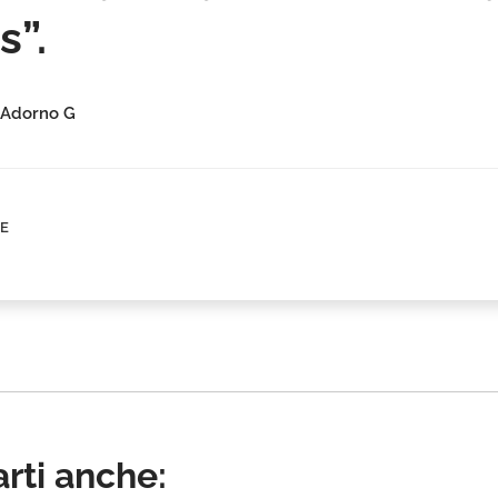
s”.
, Adorno G
CE
rti anche: