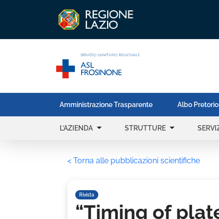
Amministrazione Trasparente
Albo Pretorio
arrow_drop_down
arrow_drop_down
L’AZIENDA
STRUTTURE
SERVIZ
< Torna alle pubblicazioni scientifiche
Rivista
“Timing of plat