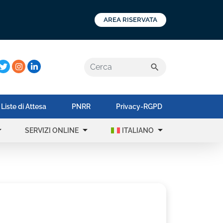
AREA RISERVATA
a:
search
Liste di Attesa
PNRR
Privacy-RGPD
op_down
arrow_drop_down
arrow_drop_down
SERVIZI ONLINE
ITALIANO