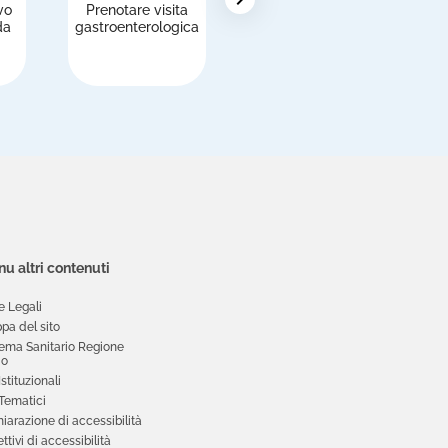
vo
Prenotare visita
Pagare le
R
da
gastroenterologica
prestazioni
u altri contenuti
e Legali
pa del sito
tema Sanitario Regione
io
 Istituzionali
 Tematici
iarazione di accessibilità
ttivi di accessibilità