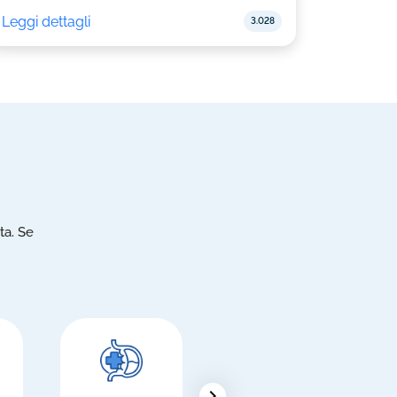
Leggi dettagli
3.028
ta. Se
chevron_right