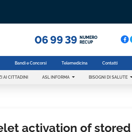
06 99 39
Cerc
NUMERO
RECUP
Bandi e Concorsi
Telemedicina
Contatti
arrow_drop_down
arrow_dr
I AI CITTADINI
ASL INFORMA
BISOGNI DI SALUTE
elet activation of stored