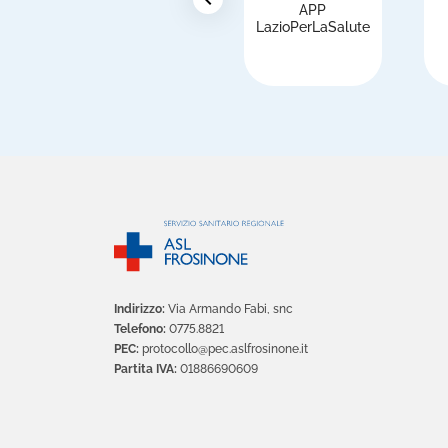
APP
i
LazioPerLaSalute
Indirizzo:
Via Armando Fabi, snc
Telefono:
0775.8821
PEC:
protocollo@pec.aslfrosinone.it
Partita IVA:
01886690609