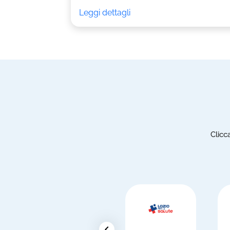
Leggi dettagli
Clicc
chevron_left