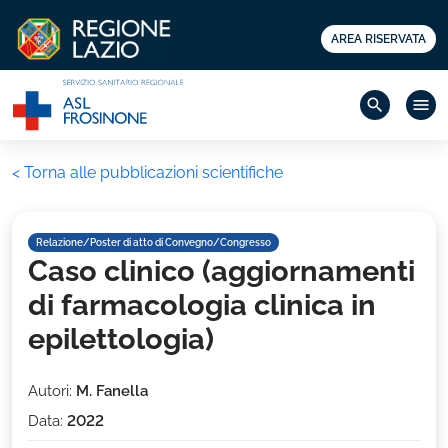
AREA RISERVATA
search
menu
< Torna alle pubblicazioni scientifiche
Relazione/Poster di atto di Convegno/Congresso
Caso clinico (aggiornamenti
di farmacologia clinica in
epilettologia)
Autori:
M. Fanella
Data:
2022