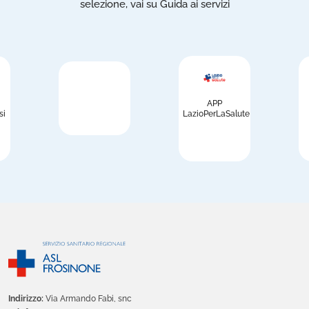
selezione, vai su Guida ai servizi
APP
si
LazioPerLaSalute
Indirizzo:
Via Armando Fabi, snc