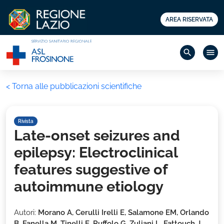
AREA RISERVATA
search
menu
< Torna alle pubblicazioni scientifiche
Rivista
Late-onset seizures and
epilepsy: Electroclinical
features suggestive of
autoimmune etiology
Autori:
Morano A, Cerulli Irelli E, Salamone EM, Orlando
B, Fanella M, Tinelli E, Ruffolo G, Zuliani L, Fattouch J,