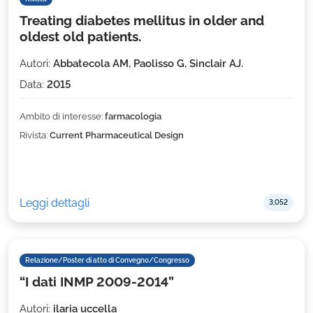
Treating diabetes mellitus in older and
oldest old patients.
Autori:
Abbatecola AM, Paolisso G, Sinclair AJ.
Data:
2015
Ambito di interesse:
farmacologia
Rivista:
Current Pharmaceutical Design
Leggi dettagli
3,052
Relazione/Poster di atto di Convegno/Congresso
“I dati INMP 2009-2014”
Autori:
ilaria uccella