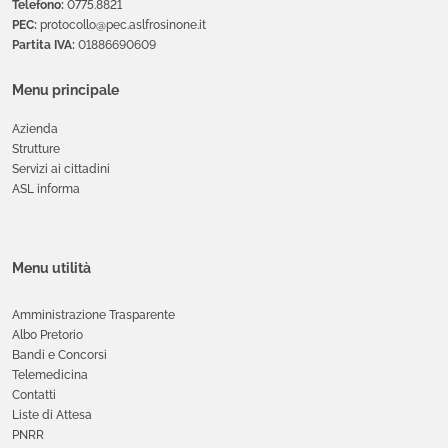
Telefono:
0775.8821
PEC:
protocollo@pec.aslfrosinone.it
Partita IVA:
01886690609
Menu principale
Azienda
Strutture
Servizi ai cittadini
ASL informa
Menu utilità
Amministrazione Trasparente
Albo Pretorio
Bandi e Concorsi
Telemedicina
Contatti
Liste di Attesa
PNRR