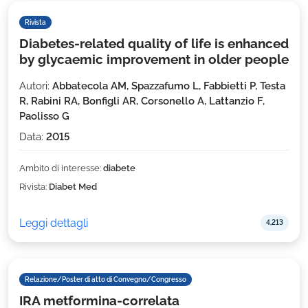
Rivista
Diabetes-related quality of life is enhanced
by glycaemic improvement in older people
Autori:
Abbatecola AM, Spazzafumo L, Fabbietti P, Testa
R, Rabini RA, Bonfigli AR, Corsonello A, Lattanzio F,
Paolisso G
Data:
2015
Ambito di interesse:
diabete
Rivista:
Diabet Med
Leggi dettagli
4,213
Relazione/Poster di atto di Convegno/Congresso
IRA metformina-correlata