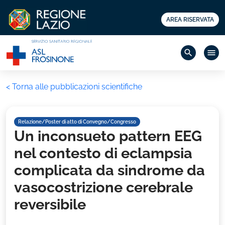
AREA RISERVATA
search
menu
< Torna alle pubblicazioni scientifiche
Relazione/Poster di atto di Convegno/Congresso
Un inconsueto pattern EEG
nel contesto di eclampsia
complicata da sindrome da
vasocostrizione cerebrale
reversibile