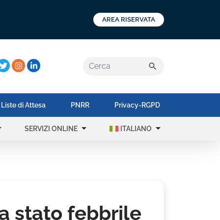
AREA RISERVATA
a:
search
Liste di Attesa
PNRR
Privacy-RGPD
op_down
arrow_drop_down
arrow_drop_down
SERVIZI ONLINE
ITALIANO
a stato febbrile