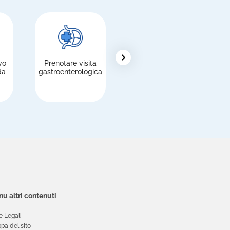
chevron_right
vo
Prenotare visita
Pagare le
R
da
gastroenterologica
prestazioni
u altri contenuti
e Legali
pa del sito