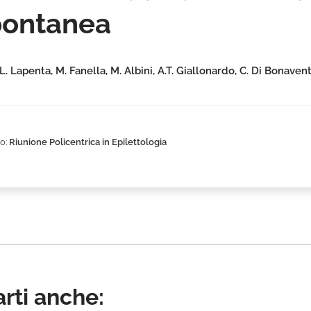
spontanea
 L. Lapenta, M. Fanella, M. Albini, A.T. Giallonardo, C. Di Bonaven
o:
Riunione Policentrica in Epilettologia
rti anche: