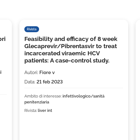
Rivista
ori
Feasibility and efficacy of 8 week
Glecaprevir/Pibrentasvir to treat
incarcerated viraemic HCV
patients: A case-control study.
i
Autori:
Fiore v
Data:
21 feb 2023
Ambito di interesse:
infettivologico/sanità
penitenziaria
Rivista:
liver int