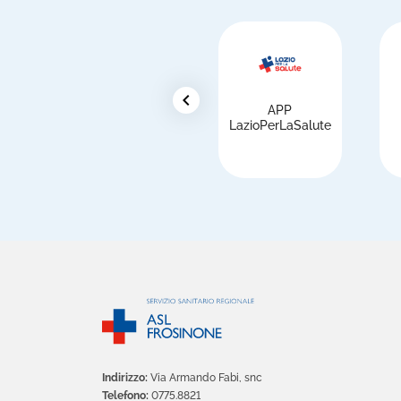
chevron_left
APP
i
LazioPerLaSalute
Indirizzo:
Via Armando Fabi, snc
Telefono:
0775.8821