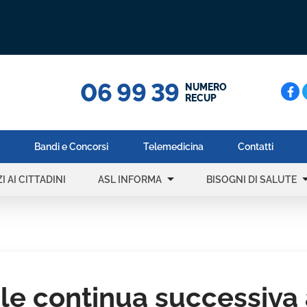
06 99 39
Cerc
NUMERO
RECUP
Bandi e Concorsi
Telemedicina
Contatti
arrow_drop_down
arrow_dr
I AI CITTADINI
ASL INFORMA
BISOGNI DI SALUTE
ale continua successiva 