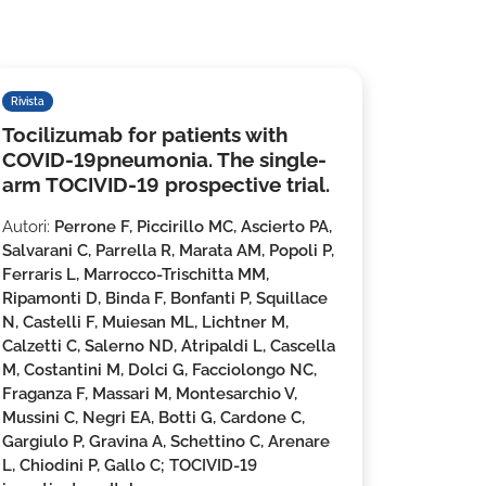
Rivista
Tocilizumab for patients with
COVID-19pneumonia. The single-
arm TOCIVID-19 prospective trial.
Autori:
Perrone F, Piccirillo MC, Ascierto PA,
Salvarani C, Parrella R, Marata AM, Popoli P,
Ferraris L, Marrocco-Trischitta MM,
Ripamonti D, Binda F, Bonfanti P, Squillace
N, Castelli F, Muiesan ML, Lichtner M,
Calzetti C, Salerno ND, Atripaldi L, Cascella
M, Costantini M, Dolci G, Facciolongo NC,
Fraganza F, Massari M, Montesarchio V,
Mussini C, Negri EA, Botti G, Cardone C,
Gargiulo P, Gravina A, Schettino C, Arenare
L, Chiodini P, Gallo C; TOCIVID-19